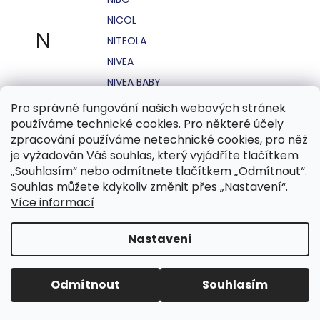
NICOL
N
NITEOLA
NIVEA
NIVEA BABY
NIVEA MEN
Pro správné fungování našich webových stránek
používáme technické cookies. Pro některé účely
NIVEA SUN
zpracování používáme netechnické cookies, pro něž
NO STRESS
je vyžadován Váš souhlas, který vyjádříte tlačítkem
NOHEL GARDEN
„Souhlasím“ nebo odmítnete tlačítkem „Odmítnout“.
Souhlas můžete kdykoliv změnit přes „Nastavení“.
NORDICS
Více informací
NUBIAN
NUK
Nastavení
NUXE
Odmítnout
Souhlasím
O.B.
OASIS