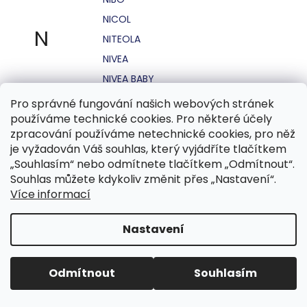
NICOL
N
NITEOLA
NIVEA
NIVEA BABY
NIVEA MEN
Pro správné fungování našich webových stránek
používáme technické cookies. Pro některé účely
NIVEA SUN
zpracování používáme netechnické cookies, pro něž
NO STRESS
je vyžadován Váš souhlas, který vyjádříte tlačítkem
NOHEL GARDEN
„Souhlasím“ nebo odmítnete tlačítkem „Odmítnout“.
Souhlas můžete kdykoliv změnit přes „Nastavení“.
NORDICS
Více informací
NUBIAN
NUK
Nastavení
NUXE
Odmítnout
Souhlasím
O.B.
OASIS