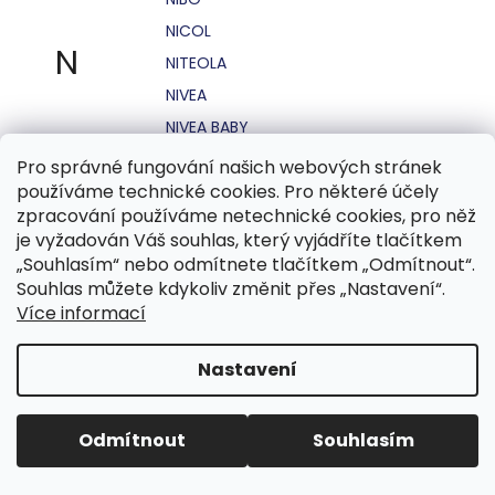
NICOL
N
NITEOLA
NIVEA
NIVEA BABY
NIVEA MEN
Pro správné fungování našich webových stránek
používáme technické cookies. Pro některé účely
NIVEA SUN
zpracování používáme netechnické cookies, pro něž
NO STRESS
je vyžadován Váš souhlas, který vyjádříte tlačítkem
NOHEL GARDEN
„Souhlasím“ nebo odmítnete tlačítkem „Odmítnout“.
Souhlas můžete kdykoliv změnit přes „Nastavení“.
NORDICS
Více informací
NUBIAN
NUK
Nastavení
NUXE
Odmítnout
Souhlasím
O.B.
OASIS