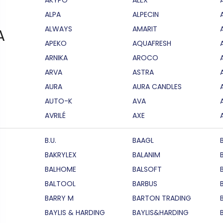
ALPA
ALPECIN
ALWAYS
AMARIT
A
APEKO
AQUAFRESH
ARNIKA
AROCO
ARVA
ASTRA
AURA
AURA CANDLES
AUTO-K
AVA
AVRILÉ
AXE
B.U.
BAAGL
BAKRYLEX
BALANIM
BALHOME
BALSOFT
BALTOOL
BARBUS
BARRY M
BARTON TRADING
BAYLIS & HARDING
BAYLIS&HARDING