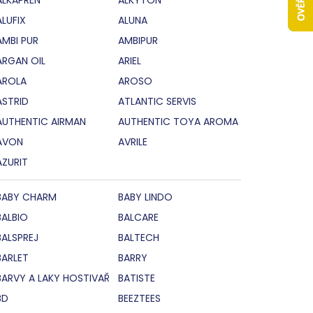
ALUFIX
ALUNA
AMBI PUR
AMBIPUR
ARGAN OIL
ARIEL
AROLA
AROSO
ASTRID
ATLANTIC SERVIS
AUTHENTIC AIRMAN
AUTHENTIC TOYA AROMA
AVON
AVRILE
AZURIT
BABY CHARM
BABY LINDO
BALBIO
BALCARE
BALSPREJ
BALTECH
BARLET
BARRY
BARVY A LAKY HOSTIVAŘ
BATISTE
BD
BEEZTEES