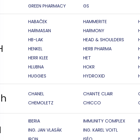
GREEN PHARMACY
GS
HABAČEK
HAMMERITE
HARMASAN
HARMONY
HB-LAK
HEAD & SHOULDERS
H
HENKEL
HERB PHARMA
HERR KLEE
HET
HLUBNA
HOKR
HUGGIES
HYDROXID
CHANEL
CHANTE CLAIR
h
CHEMOLETZ
CHICCO
IBERIA
IMMUNITY COMPLEX
I
ING. JAN VLASÁK
ING. KAREL VOITL
IRON
ISÉO