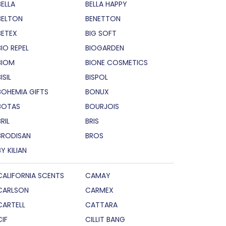
BELLA
BELLA HAPPY
BELTON
BENETTON
BETEX
BIG SOFT
BIO REPEL
BIOGARDEN
BIOM
BIONE COSMETICS
ISIL
BISPOL
BOHEMIA GIFTS
BONUX
BOTAS
BOURJOIS
RIL
BRIS
BRODISAN
BROS
BY KILIAN
CALIFORNIA SCENTS
CAMAY
CARLSON
CARMEX
CARTELL
CATTARA
CIF
CILLIT BANG