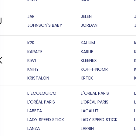
JAR
JELEN
J
JOHNSON'S BABY
JORDAN
K2R
KALIUM
KARATE
KARLIE
K
KIWI
KLEENEX
KNIHY
KOH-I-NOOR
KRISTALON
KRTEK
L´ECOLOGICO
L´OREAL PARIS
L'ORÉAL PARIS
L’ORÉAL PARIS
LABETA
LACALUT
LADY SPEED STICK
LADY SPEED STICK
LANZA
LARRIN