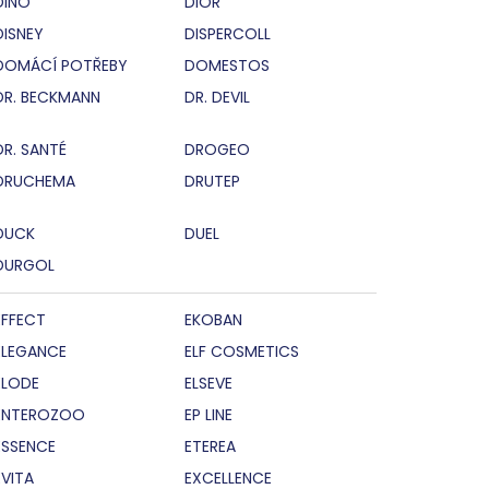
DINO
DIOR
DISNEY
DISPERCOLL
DOMÁCÍ POTŘEBY
DOMESTOS
DR. BECKMANN
DR. DEVIL
DR. SANTÉ
DROGEO
DRUCHEMA
DRUTEP
DUCK
DUEL
DURGOL
EFFECT
EKOBAN
ELEGANCE
ELF COSMETICS
ELODE
ELSEVE
ENTEROZOO
EP LINE
ESSENCE
ETEREA
EVITA
EXCELLENCE