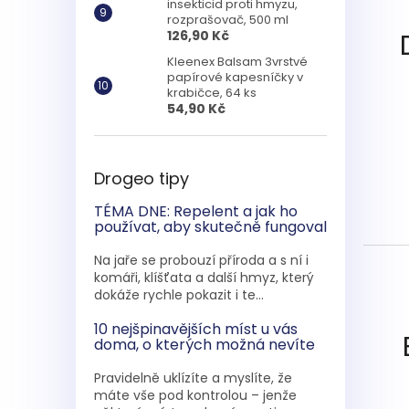
insekticid proti hmyzu,
rozprašovač, 500 ml
126,90 Kč
Kleenex Balsam 3vrstvé
papírové kapesníčky v
krabičce, 64 ks
54,90 Kč
Drogeo tipy
TÉMA DNE: Repelent a jak ho
používat, aby skutečně fungoval
Na jaře se probouzí příroda a s ní i
komáři, klíšťata a další hmyz, který
dokáže rychle pokazit i te...
10 nejšpinavějších míst u vás
doma, o kterých možná nevíte
Pravidelně uklízíte a myslíte, že
máte vše pod kontrolou – jenže