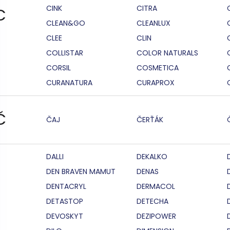
CINK
CITRA
C
CLEAN&GO
CLEANLUX
CLEE
CLIN
COLLISTAR
COLOR NATURALS
CORSIL
COSMETICA
CURANATURA
CURAPROX
Č
ČAJ
ČERŤÁK
DALLI
DEKALKO
DEN BRAVEN MAMUT
DENAS
DENTACRYL
DERMACOL
DETASTOP
DETECHA
DEVOSKYT
DEZIPOWER