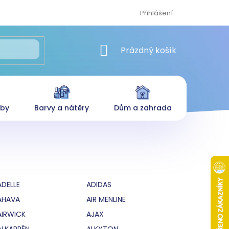
Přihlášení
NÁKUPNÍ KOŠÍK
Prázdný košík
eby
Barvy a nátěry
Dům a zahrada
ADELLE
ADIDAS
AHAVA
AIR MENLINE
AIRWICK
AJAX
ALKAPRÉN
ALKYTON