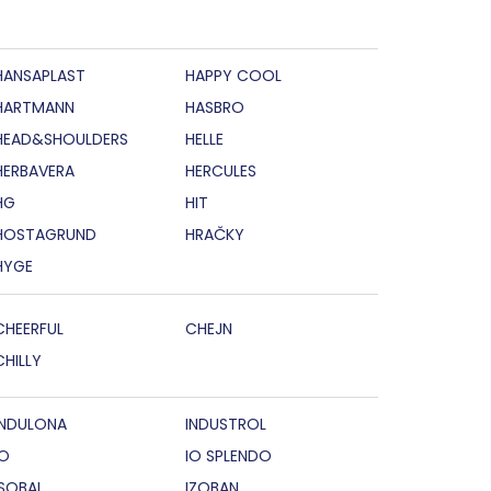
HANSAPLAST
HAPPY COOL
HARTMANN
HASBRO
HEAD&SHOULDERS
HELLE
HERBAVERA
HERCULES
HG
HIT
HOSTAGRUND
HRAČKY
HYGE
CHEERFUL
CHEJN
CHILLY
INDULONA
INDUSTROL
IO
IO SPLENDO
ISOBAL
IZOBAN