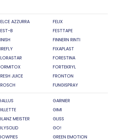
FELCE AZZURRA
FELIX
FEST-B
FESTTAPE
INISH
FINNERN RINTI
FIREFLY
FIXAPLAST
FLORASTAR
FORESTINA
FORMITOX
FORTEKRYL
FRESH JUICE
FRONTON
FROSCH
FUNGISPRAY
GALLUS
GARNIER
GILLETTE
GIMI
GLANZ MEISTER
GLISS
GLYSOLID
GO!
GOWPIES
GREEN EMOTION