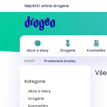
Přejít
na
obsah
Akce a slevy
Drogerie
Kosmetika
Domů
Prodávané Značky
P
Vše
o
Přeskočit
s
Kategorie
kategorie
t
r
Akce a slevy
a
n
Drogerie
n
Kosmetika