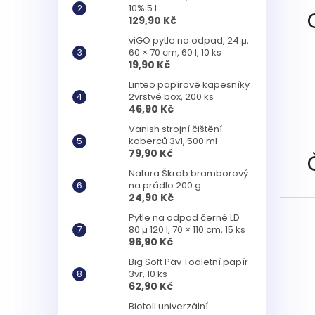
10% 5 l
129,90 Kč
viGO pytle na odpad, 24 µ,
60 × 70 cm, 60 l, 10 ks
19,90 Kč
Linteo papírové kapesníky
2vrstvé box, 200 ks
46,90 Kč
Vanish strojní čištění
koberců 3v1, 500 ml
79,90 Kč
Natura Škrob bramborový
na prádlo 200 g
24,90 Kč
Pytle na odpad černé LD
80 µ 120 l, 70 × 110 cm, 15 ks
96,90 Kč
Big Soft Páv Toaletní papír
3vr, 10 ks
62,90 Kč
Biotoll univerzální