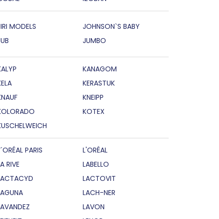
JIRI MODELS
JOHNSON`S BABY
JUB
JUMBO
KALYP
KANAGOM
KELA
KERASTUK
KNAUF
KNEIPP
KOLORADO
KOTEX
KUSCHELWEICH
L´ORÉAL PARIS
L'ORÉAL
LA RIVE
LABELLO
LACTACYD
LACTOVIT
LAGUNA
LACH-NER
LAVANDEZ
LAVON