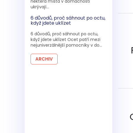
některá místa v domácnosti
ukrývají...
6 důvodů, proč sáhnout po octu,
když jdete uklízet
6 důvodů, proč sáhnout po octu,
když jdete uklízet Ocet patří mezi
nejuniverzálnější pomocníky v do...
ARCHIV