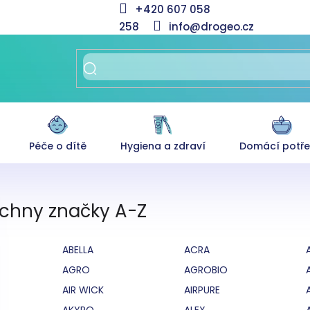
+420 607 058
258
info@drogeo.cz
Péče o dítě
Hygiena a zdraví
Domácí potř
chny značky A-Z
ABELLA
ACRA
AGRO
AGROBIO
AIR WICK
AIRPURE
AKYPO
ALEX