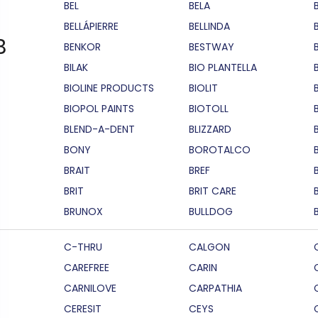
BEL
BELA
BELLÁPIERRE
BELLINDA
B
BENKOR
BESTWAY
BILAK
BIO PLANTELLA
BIOLINE PRODUCTS
BIOLIT
BIOPOL PAINTS
BIOTOLL
B
BLEND-A-DENT
BLIZZARD
BONY
BOROTALCO
BRAIT
BREF
B
BRIT
BRIT CARE
BRUNOX
BULLDOG
C-THRU
CALGON
CAREFREE
CARIN
CARNILOVE
CARPATHIA
CERESIT
CEYS