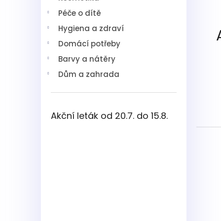
í
Péče o dítě
p
a
Hygiena a zdraví
n
Domácí potřeby
e
l
Barvy a nátěry
Dům a zahrada
Akční leták od 20.7. do 15.8.