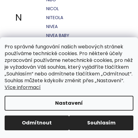
NICOL
N
NITEOLA
NIVEA
NIVEA BABY
NIVEA MEN
Pro správné fungování našich webových stránek
používáme technické cookies. Pro některé účely
NIVEA SUN
zpracování používáme netechnické cookies, pro něž
NO STRESS
je vyžadován Váš souhlas, který vyjádříte tlačítkem
NOHEL GARDEN
„Souhlasím“ nebo odmítnete tlačítkem „Odmítnout“.
Souhlas můžete kdykoliv změnit přes „Nastavení“.
NORDICS
Více informací
NUBIAN
NUK
Nastavení
NUXE
Odmítnout
Souhlasím
O.B.
OASIS