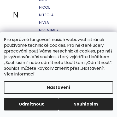
NICOL
N
NITEOLA
NIVEA
NIVEA BABY
NIVEA MEN
Pro správné fungování našich webových stránek
používáme technické cookies. Pro některé účely
NIVEA SUN
zpracování používáme netechnické cookies, pro něž
NO STRESS
je vyžadován Váš souhlas, který vyjádříte tlačítkem
NOHEL GARDEN
„Souhlasím“ nebo odmítnete tlačítkem „Odmítnout“.
Souhlas můžete kdykoliv změnit přes „Nastavení“.
NORDICS
Více informací
NUBIAN
NUK
Nastavení
NUXE
Odmítnout
Souhlasím
O.B.
OASIS