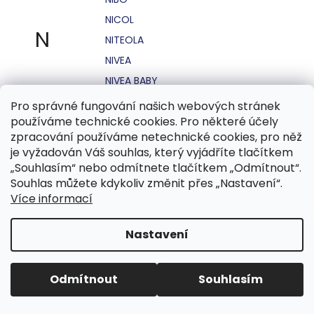
NICOL
N
NITEOLA
NIVEA
NIVEA BABY
NIVEA MEN
Pro správné fungování našich webových stránek
používáme technické cookies. Pro některé účely
NIVEA SUN
zpracování používáme netechnické cookies, pro něž
NO STRESS
je vyžadován Váš souhlas, který vyjádříte tlačítkem
NOHEL GARDEN
„Souhlasím“ nebo odmítnete tlačítkem „Odmítnout“.
Souhlas můžete kdykoliv změnit přes „Nastavení“.
NORDICS
Více informací
NUBIAN
NUK
Nastavení
NUXE
Odmítnout
Souhlasím
O.B.
OASIS