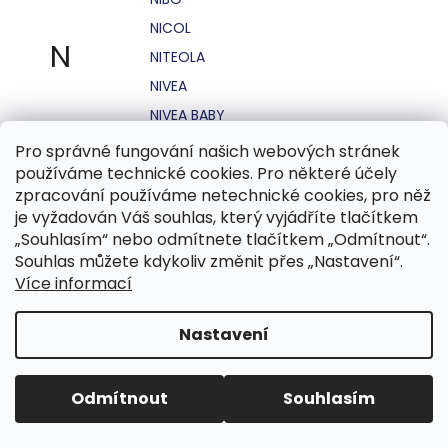
NICOL
N
NITEOLA
NIVEA
NIVEA BABY
NIVEA MEN
Pro správné fungování našich webových stránek
používáme technické cookies. Pro některé účely
NIVEA SUN
zpracování používáme netechnické cookies, pro něž
NO STRESS
je vyžadován Váš souhlas, který vyjádříte tlačítkem
NOHEL GARDEN
„Souhlasím“ nebo odmítnete tlačítkem „Odmítnout“.
Souhlas můžete kdykoliv změnit přes „Nastavení“.
NORDICS
Více informací
NUBIAN
NUK
Nastavení
NUXE
Odmítnout
Souhlasím
O.B.
OASIS