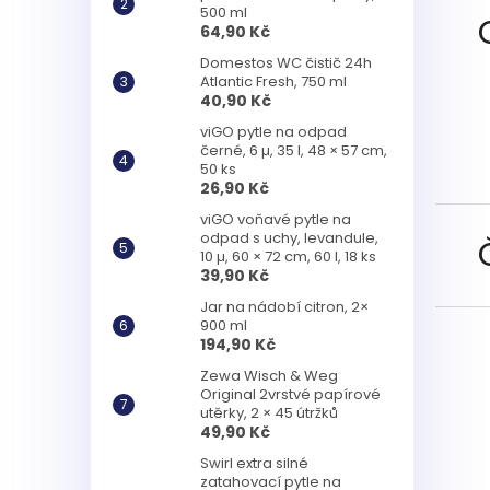
500 ml
64,90 Kč
Domestos WC čistič 24h
Atlantic Fresh, 750 ml
40,90 Kč
viGO pytle na odpad
černé, 6 µ, 35 l, 48 × 57 cm,
50 ks
26,90 Kč
viGO voňavé pytle na
odpad s uchy, levandule,
10 µ, 60 × 72 cm, 60 l, 18 ks
39,90 Kč
Jar na nádobí citron, 2×
900 ml
194,90 Kč
Zewa Wisch & Weg
Original 2vrstvé papírové
utěrky, 2 × 45 útržků
49,90 Kč
Swirl extra silné
zatahovací pytle na