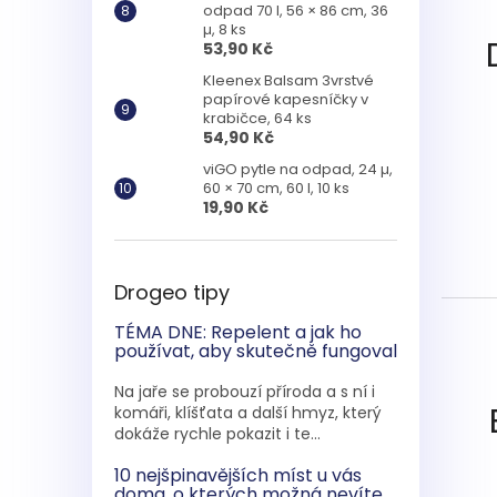
odpad 70 l, 56 × 86 cm, 36
µ, 8 ks
53,90 Kč
Kleenex Balsam 3vrstvé
papírové kapesníčky v
krabičce, 64 ks
54,90 Kč
viGO pytle na odpad, 24 µ,
60 × 70 cm, 60 l, 10 ks
19,90 Kč
Drogeo tipy
TÉMA DNE: Repelent a jak ho
používat, aby skutečně fungoval
Na jaře se probouzí příroda a s ní i
komáři, klíšťata a další hmyz, který
dokáže rychle pokazit i te...
10 nejšpinavějších míst u vás
doma, o kterých možná nevíte