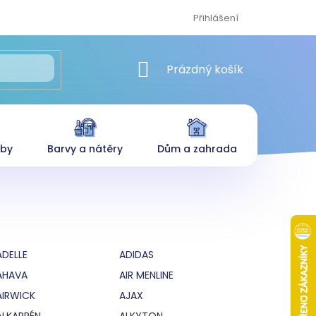
Přihlášení
NÁKUPNÍ KOŠÍK
Prázdný košík
eby
Barvy a nátěry
Dům a zahrada
ADELLE
ADIDAS
AHAVA
AIR MENLINE
AIRWICK
AJAX
ALKAPRÉN
ALKYTON