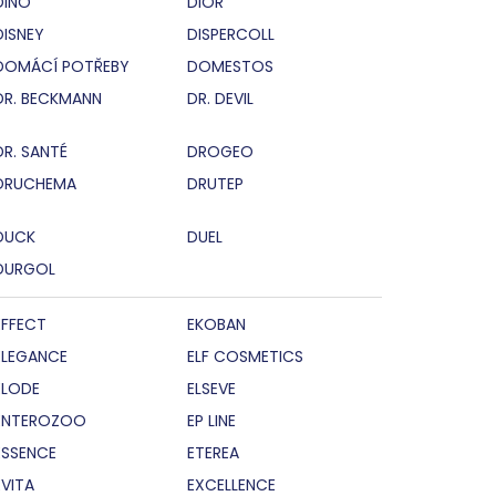
DINO
DIOR
DISNEY
DISPERCOLL
DOMÁCÍ POTŘEBY
DOMESTOS
DR. BECKMANN
DR. DEVIL
DR. SANTÉ
DROGEO
DRUCHEMA
DRUTEP
DUCK
DUEL
DURGOL
EFFECT
EKOBAN
ELEGANCE
ELF COSMETICS
ELODE
ELSEVE
ENTEROZOO
EP LINE
ESSENCE
ETEREA
EVITA
EXCELLENCE