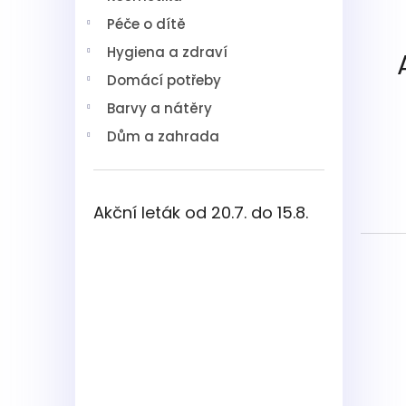
í
Péče o dítě
p
a
Hygiena a zdraví
n
Domácí potřeby
e
l
Barvy a nátěry
Dům a zahrada
Akční leták od 20.7. do 15.8.