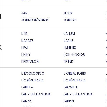
JAR
JELEN
J
JOHNSON'S BABY
JORDAN
K2R
KALIUM
KARATE
KARLIE
K
KIWI
KLEENEX
KNIHY
KOH-I-NOOR
KRISTALON
KRTEK
L´ECOLOGICO
L´OREAL PARIS
L'ORÉAL PARIS
L’ORÉAL PARIS
LABETA
LACALUT
LADY SPEED STICK
LADY SPEED STICK
LANZA
LARRIN