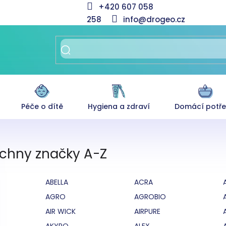
+420 607 058
258
info@drogeo.cz
Péče o dítě
Hygiena a zdraví
Domácí potř
chny značky A-Z
ABELLA
ACRA
AGRO
AGROBIO
AIR WICK
AIRPURE
AKYPO
ALEX