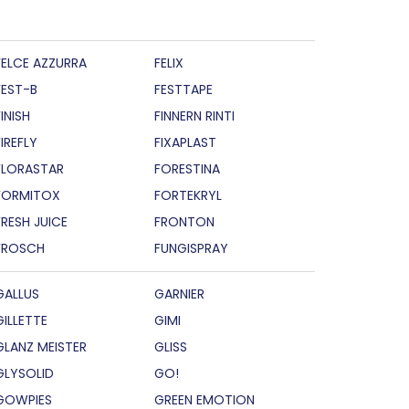
FELCE AZZURRA
FELIX
FEST-B
FESTTAPE
INISH
FINNERN RINTI
FIREFLY
FIXAPLAST
FLORASTAR
FORESTINA
FORMITOX
FORTEKRYL
FRESH JUICE
FRONTON
FROSCH
FUNGISPRAY
GALLUS
GARNIER
GILLETTE
GIMI
GLANZ MEISTER
GLISS
GLYSOLID
GO!
GOWPIES
GREEN EMOTION