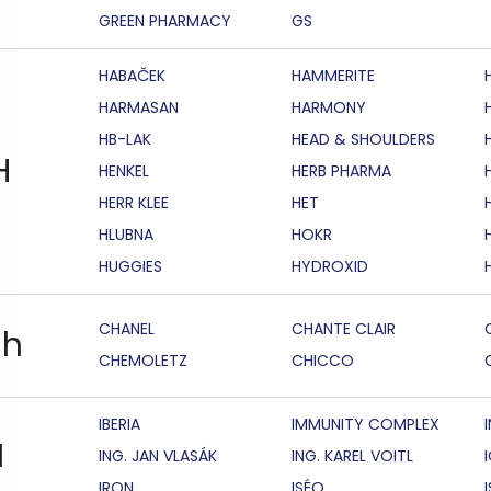
GREEN PHARMACY
GS
HABAČEK
HAMMERITE
HARMASAN
HARMONY
HB-LAK
HEAD & SHOULDERS
H
HENKEL
HERB PHARMA
HERR KLEE
HET
HLUBNA
HOKR
HUGGIES
HYDROXID
CHANEL
CHANTE CLAIR
h
CHEMOLETZ
CHICCO
IBERIA
IMMUNITY COMPLEX
I
ING. JAN VLASÁK
ING. KAREL VOITL
IRON
ISÉO