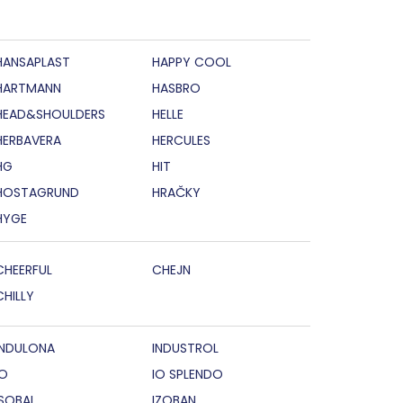
HANSAPLAST
HAPPY COOL
HARTMANN
HASBRO
HEAD&SHOULDERS
HELLE
HERBAVERA
HERCULES
HG
HIT
HOSTAGRUND
HRAČKY
HYGE
CHEERFUL
CHEJN
CHILLY
INDULONA
INDUSTROL
IO
IO SPLENDO
ISOBAL
IZOBAN