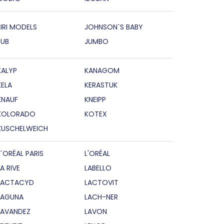
JIRI MODELS
JOHNSON`S BABY
JUB
JUMBO
KALYP
KANAGOM
KELA
KERASTUK
KNAUF
KNEIPP
KOLORADO
KOTEX
KUSCHELWEICH
L´ORÉAL PARIS
L'ORÉAL
LA RIVE
LABELLO
LACTACYD
LACTOVIT
LAGUNA
LACH-NER
LAVANDEZ
LAVON