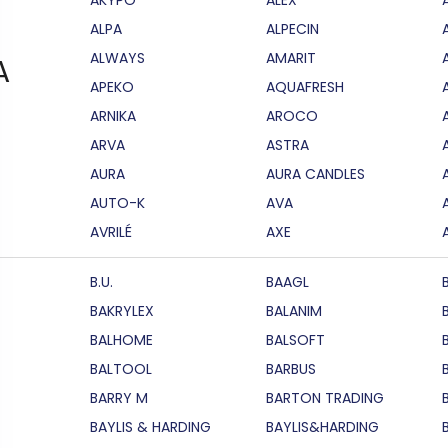
ALPA
ALPECIN
ALWAYS
AMARIT
A
APEKO
AQUAFRESH
ARNIKA
AROCO
ARVA
ASTRA
AURA
AURA CANDLES
AUTO-K
AVA
AVRILÉ
AXE
B.U.
BAAGL
BAKRYLEX
BALANIM
BALHOME
BALSOFT
BALTOOL
BARBUS
BARRY M
BARTON TRADING
BAYLIS & HARDING
BAYLIS&HARDING