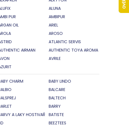
ALUFIX
ALUNA
AMBI PUR
AMBIPUR
ARGAN OIL
ARIEL
AROLA
AROSO
ASTRID
ATLANTIC SERVIS
AUTHENTIC AIRMAN
AUTHENTIC TOYA AROMA
AVON
AVRILE
AZURIT
BABY CHARM
BABY LINDO
BALBIO
BALCARE
BALSPREJ
BALTECH
BARLET
BARRY
BARVY A LAKY HOSTIVAŘ
BATISTE
BD
BEEZTEES