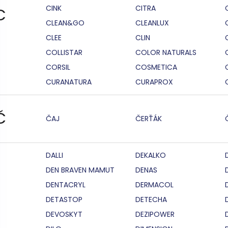
CINK
CITRA
C
CLEAN&GO
CLEANLUX
CLEE
CLIN
COLLISTAR
COLOR NATURALS
CORSIL
COSMETICA
CURANATURA
CURAPROX
Č
ČAJ
ČERŤÁK
DALLI
DEKALKO
DEN BRAVEN MAMUT
DENAS
DENTACRYL
DERMACOL
DETASTOP
DETECHA
DEVOSKYT
DEZIPOWER