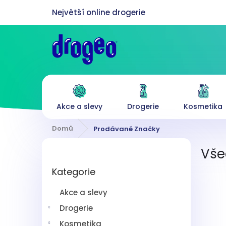
Přejít
na
obsah
Akce a slevy
Drogerie
Kosmetika
Domů
Prodávané Značky
P
Vše
o
Přeskočit
s
Kategorie
kategorie
t
r
Akce a slevy
a
n
Drogerie
n
Kosmetika