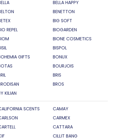
BELLA
BELLA HAPPY
BELTON
BENETTON
BETEX
BIG SOFT
BIO REPEL
BIOGARDEN
BIOM
BIONE COSMETICS
ISIL
BISPOL
BOHEMIA GIFTS
BONUX
BOTAS
BOURJOIS
RIL
BRIS
BRODISAN
BROS
BY KILIAN
CALIFORNIA SCENTS
CAMAY
CARLSON
CARMEX
CARTELL
CATTARA
CIF
CILLIT BANG