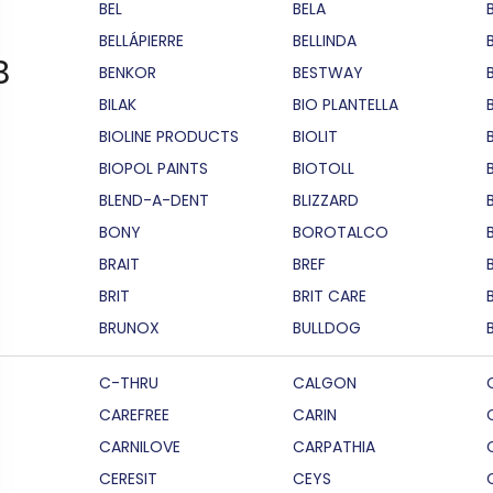
BEL
BELA
BELLÁPIERRE
BELLINDA
B
BENKOR
BESTWAY
BILAK
BIO PLANTELLA
BIOLINE PRODUCTS
BIOLIT
BIOPOL PAINTS
BIOTOLL
B
BLEND-A-DENT
BLIZZARD
BONY
BOROTALCO
BRAIT
BREF
B
BRIT
BRIT CARE
BRUNOX
BULLDOG
C-THRU
CALGON
CAREFREE
CARIN
CARNILOVE
CARPATHIA
CERESIT
CEYS