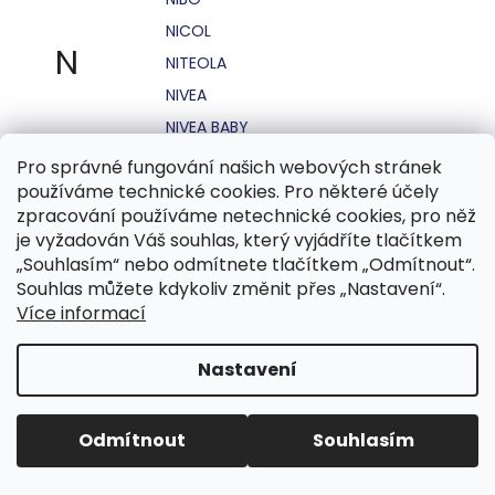
NICOL
N
NITEOLA
NIVEA
NIVEA BABY
NIVEA MEN
Pro správné fungování našich webových stránek
používáme technické cookies. Pro některé účely
NIVEA SUN
zpracování používáme netechnické cookies, pro něž
NO STRESS
je vyžadován Váš souhlas, který vyjádříte tlačítkem
NOHEL GARDEN
„Souhlasím“ nebo odmítnete tlačítkem „Odmítnout“.
Souhlas můžete kdykoliv změnit přes „Nastavení“.
NORDICS
Více informací
NUBIAN
NUK
Nastavení
NUXE
Odmítnout
Souhlasím
O.B.
OASIS