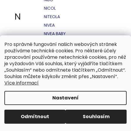
NICOL
N
NITEOLA
NIVEA
NIVEA BABY
NIVEA MEN
Pro správné fungování našich webových stránek
používáme technické cookies. Pro některé účely
NIVEA SUN
zpracování používáme netechnické cookies, pro něž
NO STRESS
je vyžadován Váš souhlas, který vyjádříte tlačítkem
NOHEL GARDEN
„Souhlasím“ nebo odmítnete tlačítkem „Odmítnout“.
Souhlas můžete kdykoliv změnit přes „Nastavení“.
NORDICS
Více informací
NUBIAN
NUK
Nastavení
NUXE
Odmítnout
Souhlasím
O.B.
OASIS