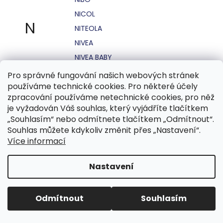
NICOL
N
NITEOLA
NIVEA
NIVEA BABY
NIVEA MEN
Pro správné fungování našich webových stránek
používáme technické cookies. Pro některé účely
NIVEA SUN
zpracování používáme netechnické cookies, pro něž
NO STRESS
je vyžadován Váš souhlas, který vyjádříte tlačítkem
NOHEL GARDEN
„Souhlasím“ nebo odmítnete tlačítkem „Odmítnout“.
Souhlas můžete kdykoliv změnit přes „Nastavení“.
NORDICS
Více informací
NUBIAN
NUK
Nastavení
NUXE
Odmítnout
Souhlasím
O.B.
OASIS