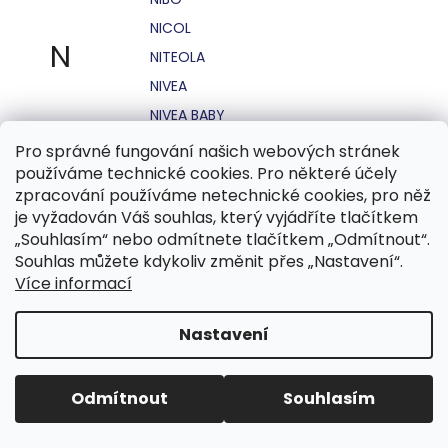
NICOL
N
NITEOLA
NIVEA
NIVEA BABY
NIVEA MEN
Pro správné fungování našich webových stránek
používáme technické cookies. Pro některé účely
NIVEA SUN
zpracování používáme netechnické cookies, pro něž
NO STRESS
je vyžadován Váš souhlas, který vyjádříte tlačítkem
NOHEL GARDEN
„Souhlasím“ nebo odmítnete tlačítkem „Odmítnout“.
Souhlas můžete kdykoliv změnit přes „Nastavení“.
NORDICS
Více informací
NUBIAN
NUK
Nastavení
NUXE
Odmítnout
Souhlasím
O.B.
OASIS