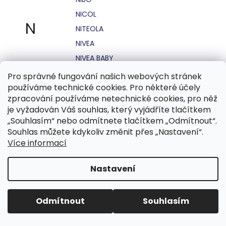
NICOL
N
NITEOLA
NIVEA
NIVEA BABY
NIVEA MEN
Pro správné fungování našich webových stránek
používáme technické cookies. Pro některé účely
NIVEA SUN
zpracování používáme netechnické cookies, pro něž
NO STRESS
je vyžadován Váš souhlas, který vyjádříte tlačítkem
NOHEL GARDEN
„Souhlasím“ nebo odmítnete tlačítkem „Odmítnout“.
Souhlas můžete kdykoliv změnit přes „Nastavení“.
NORDICS
Více informací
NUBIAN
NUK
Nastavení
NUXE
Odmítnout
Souhlasím
O.B.
OASIS