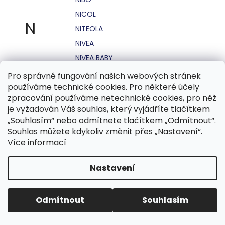
NICOL
N
NITEOLA
NIVEA
NIVEA BABY
NIVEA MEN
Pro správné fungování našich webových stránek
používáme technické cookies. Pro některé účely
NIVEA SUN
zpracování používáme netechnické cookies, pro něž
NO STRESS
je vyžadován Váš souhlas, který vyjádříte tlačítkem
NOHEL GARDEN
„Souhlasím“ nebo odmítnete tlačítkem „Odmítnout“.
Souhlas můžete kdykoliv změnit přes „Nastavení“.
NORDICS
Více informací
NUBIAN
NUK
Nastavení
NUXE
Odmítnout
Souhlasím
O.B.
OASIS