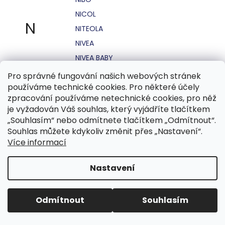
NICOL
N
NITEOLA
NIVEA
NIVEA BABY
NIVEA MEN
Pro správné fungování našich webových stránek
používáme technické cookies. Pro některé účely
NIVEA SUN
zpracování používáme netechnické cookies, pro něž
NO STRESS
je vyžadován Váš souhlas, který vyjádříte tlačítkem
NOHEL GARDEN
„Souhlasím“ nebo odmítnete tlačítkem „Odmítnout“.
Souhlas můžete kdykoliv změnit přes „Nastavení“.
NORDICS
Více informací
NUBIAN
NUK
Nastavení
NUXE
Odmítnout
Souhlasím
O.B.
OASIS