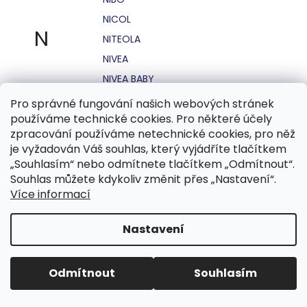
NICOL
N
NITEOLA
NIVEA
NIVEA BABY
NIVEA MEN
Pro správné fungování našich webových stránek
používáme technické cookies. Pro některé účely
NIVEA SUN
zpracování používáme netechnické cookies, pro něž
NO STRESS
je vyžadován Váš souhlas, který vyjádříte tlačítkem
NOHEL GARDEN
„Souhlasím“ nebo odmítnete tlačítkem „Odmítnout“.
Souhlas můžete kdykoliv změnit přes „Nastavení“.
NORDICS
Více informací
NUBIAN
NUK
Nastavení
NUXE
Odmítnout
Souhlasím
O.B.
OASIS