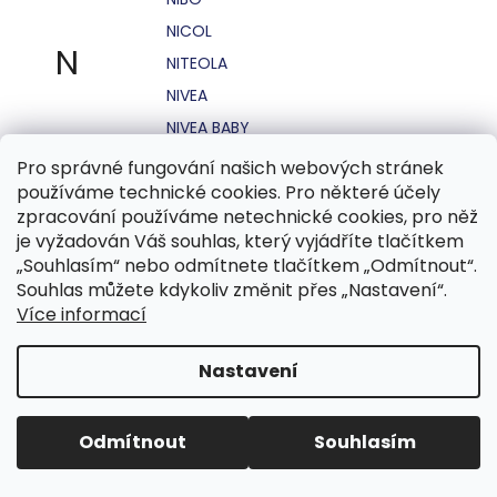
NICOL
N
NITEOLA
NIVEA
NIVEA BABY
NIVEA MEN
Pro správné fungování našich webových stránek
používáme technické cookies. Pro některé účely
NIVEA SUN
zpracování používáme netechnické cookies, pro něž
NO STRESS
je vyžadován Váš souhlas, který vyjádříte tlačítkem
NOHEL GARDEN
„Souhlasím“ nebo odmítnete tlačítkem „Odmítnout“.
Souhlas můžete kdykoliv změnit přes „Nastavení“.
NORDICS
Více informací
NUBIAN
NUK
Nastavení
NUXE
Odmítnout
Souhlasím
O.B.
OASIS