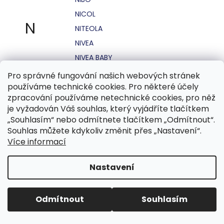
NICOL
N
NITEOLA
NIVEA
NIVEA BABY
NIVEA MEN
Pro správné fungování našich webových stránek
používáme technické cookies. Pro některé účely
NIVEA SUN
zpracování používáme netechnické cookies, pro něž
NO STRESS
je vyžadován Váš souhlas, který vyjádříte tlačítkem
NOHEL GARDEN
„Souhlasím“ nebo odmítnete tlačítkem „Odmítnout“.
Souhlas můžete kdykoliv změnit přes „Nastavení“.
NORDICS
Více informací
NUBIAN
NUK
Nastavení
NUXE
Odmítnout
Souhlasím
O.B.
OASIS