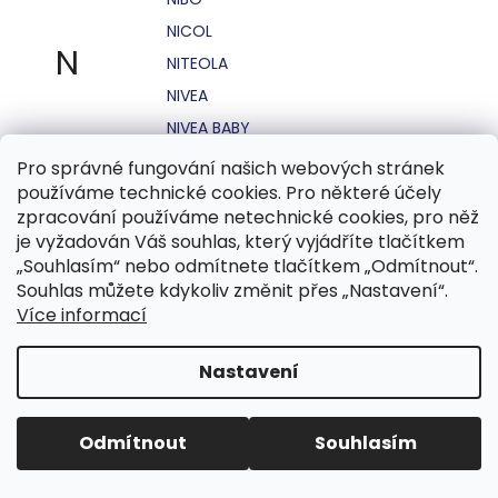
NICOL
N
NITEOLA
NIVEA
NIVEA BABY
NIVEA MEN
Pro správné fungování našich webových stránek
používáme technické cookies. Pro některé účely
NIVEA SUN
zpracování používáme netechnické cookies, pro něž
NO STRESS
je vyžadován Váš souhlas, který vyjádříte tlačítkem
NOHEL GARDEN
„Souhlasím“ nebo odmítnete tlačítkem „Odmítnout“.
Souhlas můžete kdykoliv změnit přes „Nastavení“.
NORDICS
Více informací
NUBIAN
NUK
Nastavení
NUXE
Odmítnout
Souhlasím
O.B.
OASIS