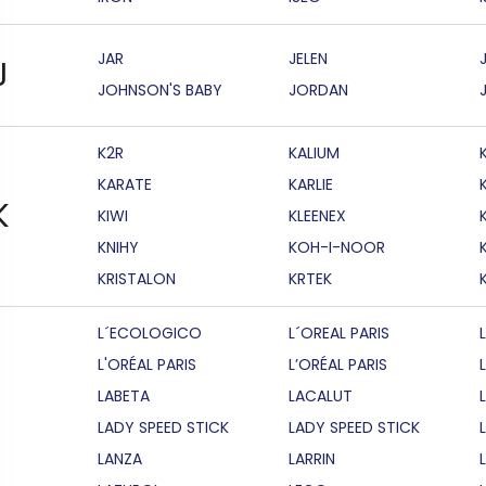
JAR
JELEN
J
JOHNSON'S BABY
JORDAN
K2R
KALIUM
KARATE
KARLIE
K
KIWI
KLEENEX
KNIHY
KOH-I-NOOR
KRISTALON
KRTEK
L´ECOLOGICO
L´OREAL PARIS
L'ORÉAL PARIS
L’ORÉAL PARIS
LABETA
LACALUT
LADY SPEED STICK
LADY SPEED STICK
LANZA
LARRIN