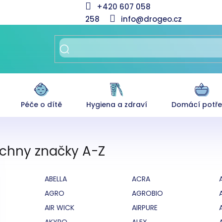
+420 607 058
258
info@drogeo.cz
Péče o dítě
Hygiena a zdraví
Domácí potř
chny značky A-Z
ABELLA
ACRA
AGRO
AGROBIO
AIR WICK
AIRPURE
AKYPO
ALEX