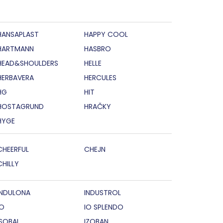
HANSAPLAST
HAPPY COOL
HARTMANN
HASBRO
HEAD&SHOULDERS
HELLE
HERBAVERA
HERCULES
HG
HIT
HOSTAGRUND
HRAČKY
HYGE
CHEERFUL
CHEJN
CHILLY
INDULONA
INDUSTROL
IO
IO SPLENDO
ISOBAL
IZOBAN