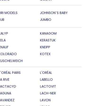
JIRI MODELS
JOHNSON`S BABY
JUB
JUMBO
KALYP
KANAGOM
KELA
KERASTUK
KNAUF
KNEIPP
KOLORADO
KOTEX
KUSCHELWEICH
L´ORÉAL PARIS
L'ORÉAL
LA RIVE
LABELLO
LACTACYD
LACTOVIT
LAGUNA
LACH-NER
LAVANDEZ
LAVON