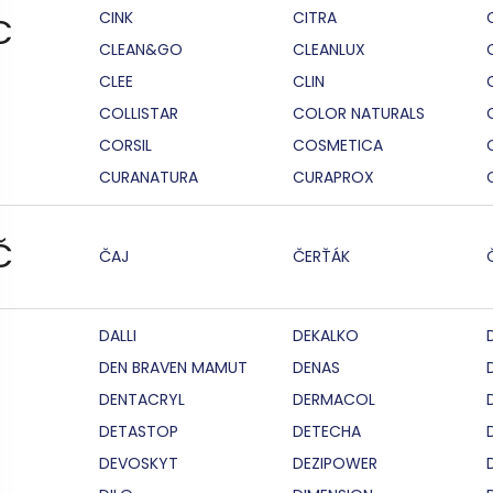
CINK
CITRA
C
CLEAN&GO
CLEANLUX
CLEE
CLIN
COLLISTAR
COLOR NATURALS
CORSIL
COSMETICA
CURANATURA
CURAPROX
Č
ČAJ
ČERŤÁK
DALLI
DEKALKO
DEN BRAVEN MAMUT
DENAS
DENTACRYL
DERMACOL
DETASTOP
DETECHA
DEVOSKYT
DEZIPOWER