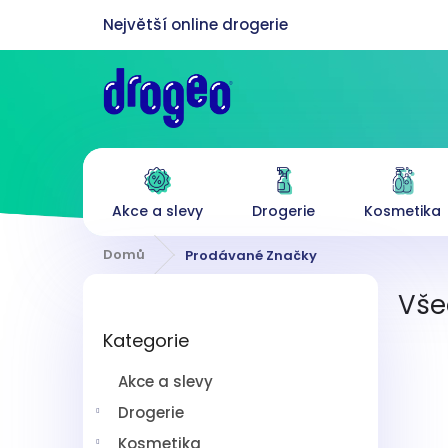
Přejít
na
obsah
Akce a slevy
Drogerie
Kosmetika
Domů
Prodávané Značky
P
Vše
o
Přeskočit
s
Kategorie
kategorie
t
r
Akce a slevy
a
n
Drogerie
n
Kosmetika