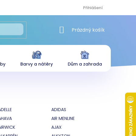
Přihlášení
NÁKUPNÍ KOŠÍK
Prázdný košík
eby
Barvy a nátěry
Dům a zahrada
ADELLE
ADIDAS
AHAVA
AIR MENLINE
AIRWICK
AJAX
ALKAPRÉN
ALKYTON