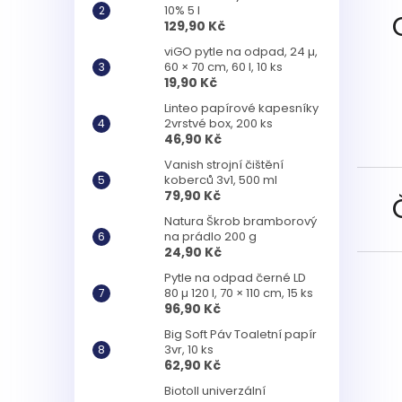
10% 5 l
129,90 Kč
viGO pytle na odpad, 24 µ,
60 × 70 cm, 60 l, 10 ks
19,90 Kč
Linteo papírové kapesníky
2vrstvé box, 200 ks
46,90 Kč
Vanish strojní čištění
koberců 3v1, 500 ml
79,90 Kč
Natura Škrob bramborový
na prádlo 200 g
24,90 Kč
Pytle na odpad černé LD
80 µ 120 l, 70 × 110 cm, 15 ks
96,90 Kč
Big Soft Páv Toaletní papír
3vr, 10 ks
62,90 Kč
Biotoll univerzální