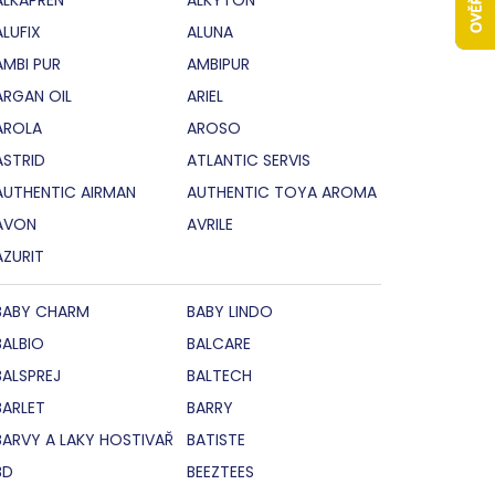
ALUFIX
ALUNA
AMBI PUR
AMBIPUR
ARGAN OIL
ARIEL
AROLA
AROSO
ASTRID
ATLANTIC SERVIS
AUTHENTIC AIRMAN
AUTHENTIC TOYA AROMA
AVON
AVRILE
AZURIT
BABY CHARM
BABY LINDO
BALBIO
BALCARE
BALSPREJ
BALTECH
BARLET
BARRY
BARVY A LAKY HOSTIVAŘ
BATISTE
BD
BEEZTEES