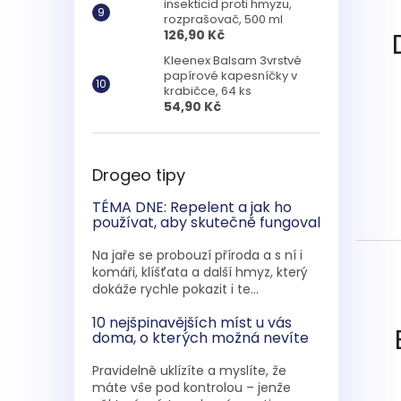
insekticid proti hmyzu,
rozprašovač, 500 ml
126,90 Kč
Kleenex Balsam 3vrstvé
papírové kapesníčky v
krabičce, 64 ks
54,90 Kč
Drogeo tipy
TÉMA DNE: Repelent a jak ho
používat, aby skutečně fungoval
Na jaře se probouzí příroda a s ní i
komáři, klíšťata a další hmyz, který
dokáže rychle pokazit i te...
10 nejšpinavějších míst u vás
doma, o kterých možná nevíte
Pravidelně uklízíte a myslíte, že
máte vše pod kontrolou – jenže