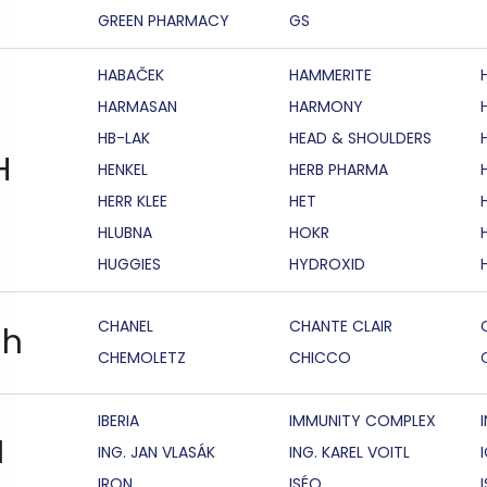
GREEN PHARMACY
GS
HABAČEK
HAMMERITE
HARMASAN
HARMONY
HB-LAK
HEAD & SHOULDERS
H
HENKEL
HERB PHARMA
HERR KLEE
HET
HLUBNA
HOKR
HUGGIES
HYDROXID
CHANEL
CHANTE CLAIR
h
CHEMOLETZ
CHICCO
IBERIA
IMMUNITY COMPLEX
I
ING. JAN VLASÁK
ING. KAREL VOITL
IRON
ISÉO