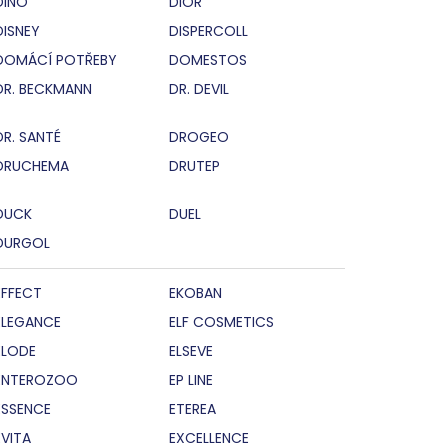
DINO
DIOR
DISNEY
DISPERCOLL
DOMÁCÍ POTŘEBY
DOMESTOS
DR. BECKMANN
DR. DEVIL
DR. SANTÉ
DROGEO
DRUCHEMA
DRUTEP
DUCK
DUEL
DURGOL
EFFECT
EKOBAN
ELEGANCE
ELF COSMETICS
ELODE
ELSEVE
ENTEROZOO
EP LINE
ESSENCE
ETEREA
EVITA
EXCELLENCE