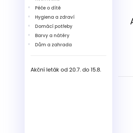
í
Péče o dítě
p
a
Hygiena a zdraví
n
Domácí potřeby
e
l
Barvy a nátěry
Dům a zahrada
Akční leták od 20.7. do 15.8.