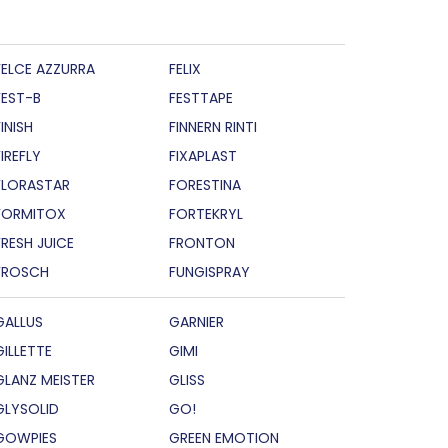
FELCE AZZURRA
FELIX
FEST-B
FESTTAPE
INISH
FINNERN RINTI
FIREFLY
FIXAPLAST
FLORASTAR
FORESTINA
FORMITOX
FORTEKRYL
FRESH JUICE
FRONTON
FROSCH
FUNGISPRAY
GALLUS
GARNIER
GILLETTE
GIMI
GLANZ MEISTER
GLISS
GLYSOLID
GO!
GOWPIES
GREEN EMOTION