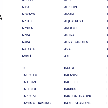
ALPA
ALPECIN
ALWAYS
AMARIT
A
APEKO
AQUAFRESH
ARNIKA
AROCO
ARVA
ASTRA
AURA
AURA CANDLES
AUTO-K
AVA
AVRILÉ
AXE
B.U.
BAAGL
BAKRYLEX
BALANIM
BALHOME
BALSOFT
BALTOOL
BARBUS
BARRY M
BARTON TRADING
BAYLIS & HARDING
BAYLIS&HARDING