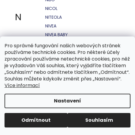
NICOL
N
NITEOLA
NIVEA
NIVEA BABY
NIVEA MEN
Pro správné fungování našich webových stránek
používáme technické cookies. Pro některé účely
NIVEA SUN
zpracování používáme netechnické cookies, pro něž
NO STRESS
je vyžadován Váš souhlas, který vyjádříte tlačítkem
NOHEL GARDEN
„Souhlasím“ nebo odmítnete tlačítkem „Odmítnout“.
Souhlas můžete kdykoliv změnit přes „Nastavení“.
NORDICS
Více informací
NUBIAN
NUK
Nastavení
NUXE
Odmítnout
Souhlasím
O.B.
OASIS