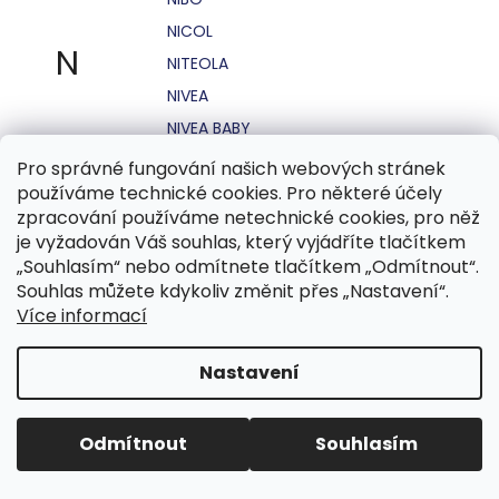
NICOL
N
NITEOLA
NIVEA
NIVEA BABY
NIVEA MEN
Pro správné fungování našich webových stránek
používáme technické cookies. Pro některé účely
NIVEA SUN
zpracování používáme netechnické cookies, pro něž
NO STRESS
je vyžadován Váš souhlas, který vyjádříte tlačítkem
NOHEL GARDEN
„Souhlasím“ nebo odmítnete tlačítkem „Odmítnout“.
Souhlas můžete kdykoliv změnit přes „Nastavení“.
NORDICS
Více informací
NUBIAN
NUK
Nastavení
NUXE
Odmítnout
Souhlasím
O.B.
OASIS