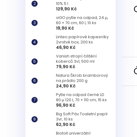
10% 5 l
129,90 Kč
viGO pytle na odpad, 24 µ,
60 × 70 cm, 60 l, 10 ks
19,90 Kč
Linteo papírové kapesníky
2vrstvé box, 200 ks
46,90 Kč
Vanish strojní čištění
koberců 3v1, 500 ml
79,90 Kč
Natura Škrob bramborový
na prádlo 200 g
24,90 Kč
Pytle na odpad černé LD
80 µ 120 l, 70 × 110 cm, 15 ks
96,90 Kč
Big Soft Páv Toaletní papír
3vr, 10 ks
62,90 Kč
Biotoll univerzální