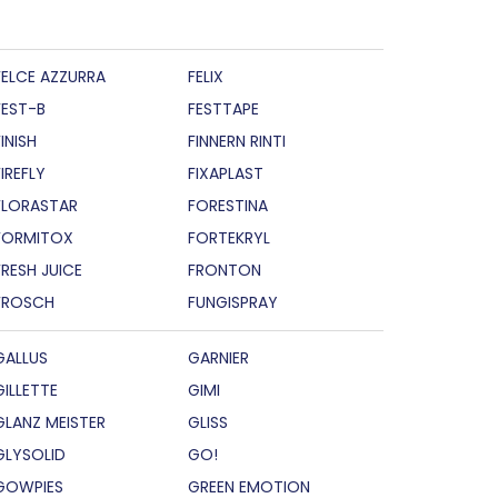
FELCE AZZURRA
FELIX
FEST-B
FESTTAPE
INISH
FINNERN RINTI
FIREFLY
FIXAPLAST
FLORASTAR
FORESTINA
FORMITOX
FORTEKRYL
FRESH JUICE
FRONTON
FROSCH
FUNGISPRAY
GALLUS
GARNIER
GILLETTE
GIMI
GLANZ MEISTER
GLISS
GLYSOLID
GO!
GOWPIES
GREEN EMOTION