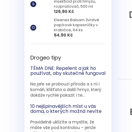
insekticid proti hmyzu,
rozprašovač, 500 ml
126,90 Kč
Kleenex Balsam 3vrstvé
papírové kapesníčky v
krabičce, 64 ks
54,90 Kč
Drogeo tipy
TÉMA DNE: Repelent a jak ho
používat, aby skutečně fungoval
Na jaře se probouzí příroda a s ní i
komáři, klíšťata a další hmyz, který
dokáže rychle pokazit i te...
10 nejšpinavějších míst u vás
doma, o kterých možná nevíte
Pravidelně uklízíte a myslíte, že
máte vše pod kontrolou – jenže