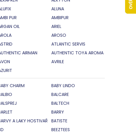
ALUFIX
ALUNA
AMBI PUR
AMBIPUR
ARGAN OIL
ARIEL
AROLA
AROSO
ASTRID
ATLANTIC SERVIS
AUTHENTIC AIRMAN
AUTHENTIC TOYA AROMA
AVON
AVRILE
AZURIT
BABY CHARM
BABY LINDO
BALBIO
BALCARE
BALSPREJ
BALTECH
BARLET
BARRY
BARVY A LAKY HOSTIVAŘ
BATISTE
BD
BEEZTEES