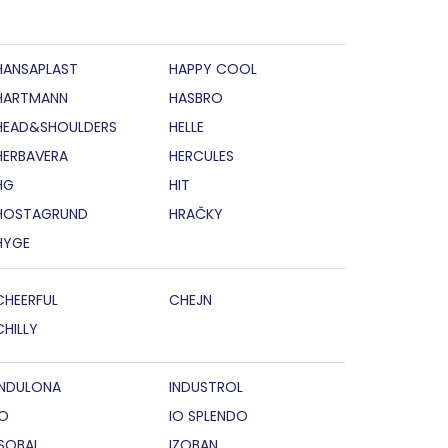
HANSAPLAST
HAPPY COOL
HARTMANN
HASBRO
HEAD&SHOULDERS
HELLE
HERBAVERA
HERCULES
HG
HIT
HOSTAGRUND
HRAČKY
HYGE
CHEERFUL
CHEJN
CHILLY
INDULONA
INDUSTROL
IO
IO SPLENDO
ISOBAL
IZOBAN