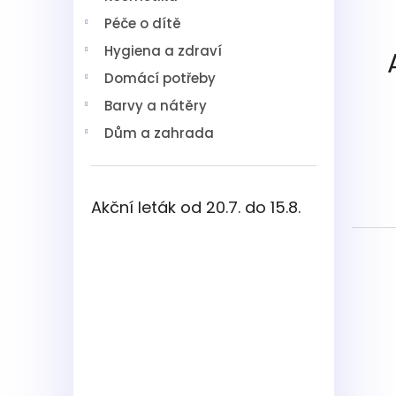
í
Péče o dítě
p
a
Hygiena a zdraví
n
Domácí potřeby
e
l
Barvy a nátěry
Dům a zahrada
Akční leták od 20.7. do 15.8.