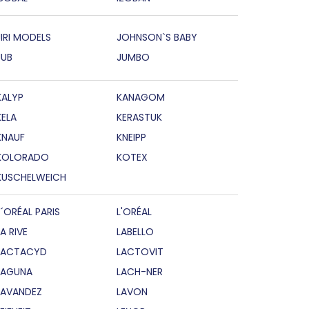
JIRI MODELS
JOHNSON`S BABY
JUB
JUMBO
KALYP
KANAGOM
KELA
KERASTUK
KNAUF
KNEIPP
KOLORADO
KOTEX
KUSCHELWEICH
L´ORÉAL PARIS
L'ORÉAL
LA RIVE
LABELLO
LACTACYD
LACTOVIT
LAGUNA
LACH-NER
LAVANDEZ
LAVON