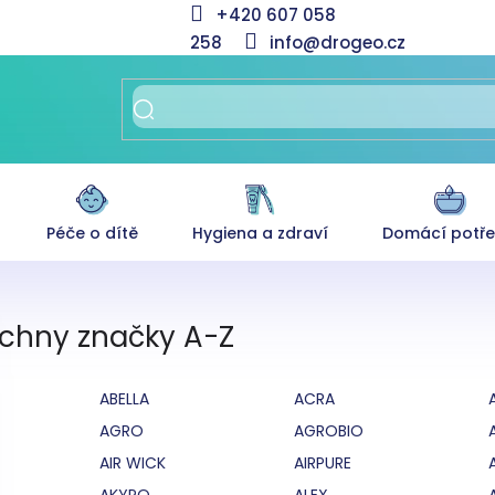
+420 607 058
258
info@drogeo.cz
Péče o dítě
Hygiena a zdraví
Domácí potř
chny značky A-Z
ABELLA
ACRA
AGRO
AGROBIO
AIR WICK
AIRPURE
AKYPO
ALEX