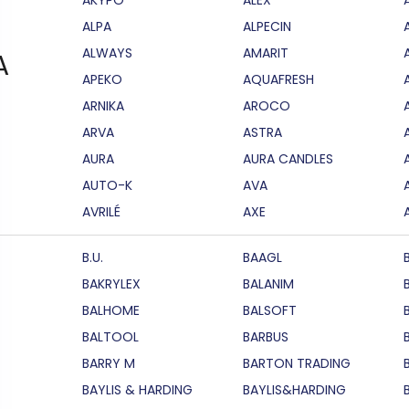
ALPA
ALPECIN
ALWAYS
AMARIT
A
APEKO
AQUAFRESH
ARNIKA
AROCO
ARVA
ASTRA
AURA
AURA CANDLES
AUTO-K
AVA
AVRILÉ
AXE
B.U.
BAAGL
BAKRYLEX
BALANIM
BALHOME
BALSOFT
BALTOOL
BARBUS
BARRY M
BARTON TRADING
BAYLIS & HARDING
BAYLIS&HARDING