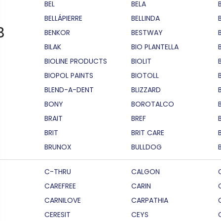
BEL
BELA
BELLÁPIERRE
BELLINDA
B
BENKOR
BESTWAY
BILAK
BIO PLANTELLA
BIOLINE PRODUCTS
BIOLIT
BIOPOL PAINTS
BIOTOLL
B
BLEND-A-DENT
BLIZZARD
BONY
BOROTALCO
BRAIT
BREF
B
BRIT
BRIT CARE
BRUNOX
BULLDOG
C-THRU
CALGON
CAREFREE
CARIN
CARNILOVE
CARPATHIA
CERESIT
CEYS