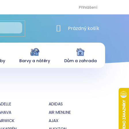
Přihlášení
NÁKUPNÍ KOŠÍK
Prázdný košík
eby
Barvy a nátěry
Dům a zahrada
ADELLE
ADIDAS
AHAVA
AIR MENLINE
AIRWICK
AJAX
ALKAPRÉN
ALKYTON