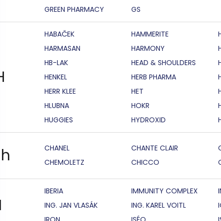
GREEN PHARMACY
GS
HABAČEK
HAMMERITE
HARMASAN
HARMONY
HB-LAK
HEAD & SHOULDERS
H
HENKEL
HERB PHARMA
HERR KLEE
HET
HLUBNA
HOKR
HUGGIES
HYDROXID
CHANEL
CHANTE CLAIR
h
CHEMOLETZ
CHICCO
IBERIA
IMMUNITY COMPLEX
I
ING. JAN VLASÁK
ING. KAREL VOITL
IRON
ISÉO