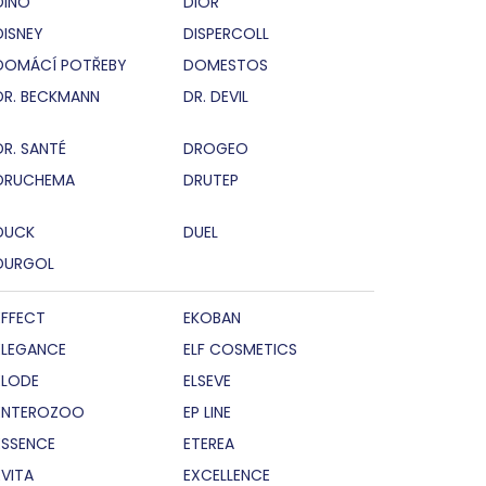
DINO
DIOR
DISNEY
DISPERCOLL
DOMÁCÍ POTŘEBY
DOMESTOS
DR. BECKMANN
DR. DEVIL
DR. SANTÉ
DROGEO
DRUCHEMA
DRUTEP
DUCK
DUEL
DURGOL
EFFECT
EKOBAN
ELEGANCE
ELF COSMETICS
ELODE
ELSEVE
ENTEROZOO
EP LINE
ESSENCE
ETEREA
EVITA
EXCELLENCE