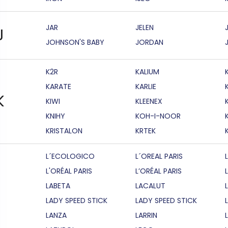
JAR
JELEN
J
JOHNSON'S BABY
JORDAN
K2R
KALIUM
KARATE
KARLIE
K
KIWI
KLEENEX
KNIHY
KOH-I-NOOR
KRISTALON
KRTEK
L´ECOLOGICO
L´OREAL PARIS
L'ORÉAL PARIS
L’ORÉAL PARIS
LABETA
LACALUT
LADY SPEED STICK
LADY SPEED STICK
LANZA
LARRIN