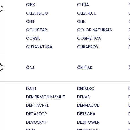
CINK
CITRA
C
CLEAN&GO
CLEANLUX
CLEE
CLIN
COLLISTAR
COLOR NATURALS
CORSIL
COSMETICA
CURANATURA
CURAPROX
Č
ČAJ
ČERŤÁK
DALLI
DEKALKO
DEN BRAVEN MAMUT
DENAS
DENTACRYL
DERMACOL
DETASTOP
DETECHA
DEVOSKYT
DEZIPOWER