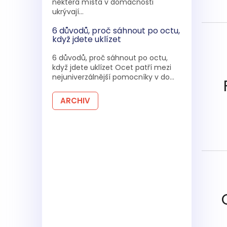
některá místa v domácnosti
ukrývají...
6 důvodů, proč sáhnout po octu,
když jdete uklízet
6 důvodů, proč sáhnout po octu,
když jdete uklízet Ocet patří mezi
nejuniverzálnější pomocníky v do...
ARCHIV