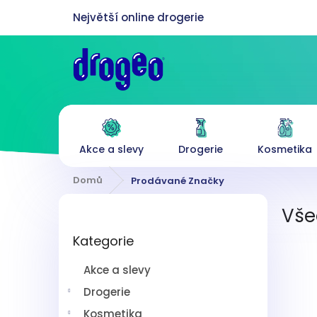
Přejít
na
obsah
Akce a slevy
Drogerie
Kosmetika
Domů
Prodávané Značky
P
Vše
o
Přeskočit
s
Kategorie
kategorie
t
r
Akce a slevy
a
n
Drogerie
n
Kosmetika