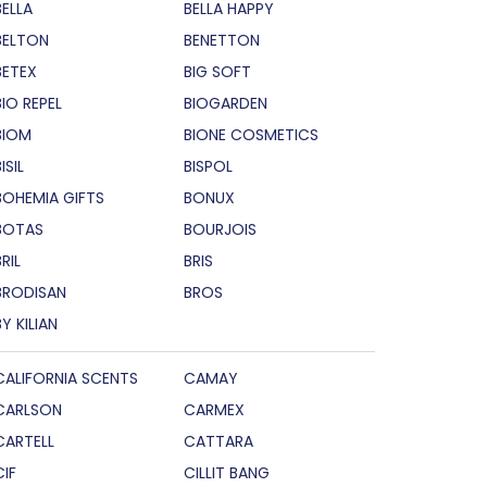
BELLA
BELLA HAPPY
BELTON
BENETTON
BETEX
BIG SOFT
BIO REPEL
BIOGARDEN
BIOM
BIONE COSMETICS
ISIL
BISPOL
BOHEMIA GIFTS
BONUX
BOTAS
BOURJOIS
RIL
BRIS
BRODISAN
BROS
BY KILIAN
CALIFORNIA SCENTS
CAMAY
CARLSON
CARMEX
CARTELL
CATTARA
CIF
CILLIT BANG