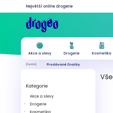
Přejít
na
obsah
Akce a slevy
Drogerie
Kosmetika
Domů
Prodávané Značky
P
Vše
o
Přeskočit
s
Kategorie
kategorie
t
r
Akce a slevy
a
n
Drogerie
n
Kosmetika