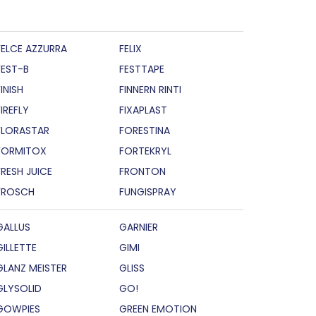
FELCE AZZURRA
FELIX
FEST-B
FESTTAPE
INISH
FINNERN RINTI
FIREFLY
FIXAPLAST
FLORASTAR
FORESTINA
FORMITOX
FORTEKRYL
FRESH JUICE
FRONTON
FROSCH
FUNGISPRAY
GALLUS
GARNIER
GILLETTE
GIMI
GLANZ MEISTER
GLISS
GLYSOLID
GO!
GOWPIES
GREEN EMOTION