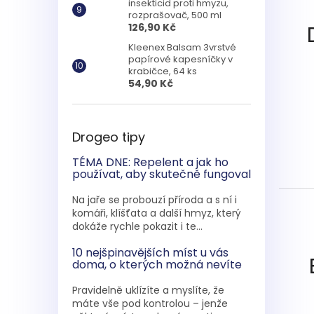
insekticid proti hmyzu,
rozprašovač, 500 ml
126,90 Kč
Kleenex Balsam 3vrstvé
papírové kapesníčky v
krabičce, 64 ks
54,90 Kč
Drogeo tipy
TÉMA DNE: Repelent a jak ho
používat, aby skutečně fungoval
Na jaře se probouzí příroda a s ní i
komáři, klíšťata a další hmyz, který
dokáže rychle pokazit i te...
10 nejšpinavějších míst u vás
doma, o kterých možná nevíte
Pravidelně uklízíte a myslíte, že
máte vše pod kontrolou – jenže