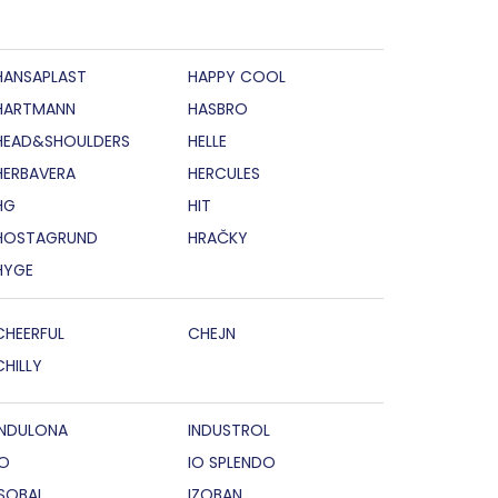
HANSAPLAST
HAPPY COOL
HARTMANN
HASBRO
HEAD&SHOULDERS
HELLE
HERBAVERA
HERCULES
HG
HIT
HOSTAGRUND
HRAČKY
HYGE
CHEERFUL
CHEJN
CHILLY
INDULONA
INDUSTROL
IO
IO SPLENDO
ISOBAL
IZOBAN