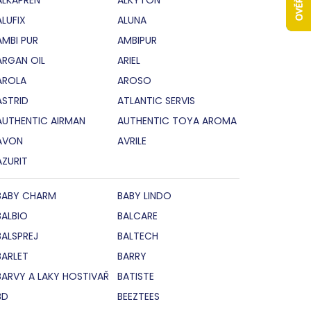
ALUFIX
ALUNA
AMBI PUR
AMBIPUR
ARGAN OIL
ARIEL
AROLA
AROSO
ASTRID
ATLANTIC SERVIS
AUTHENTIC AIRMAN
AUTHENTIC TOYA AROMA
AVON
AVRILE
AZURIT
BABY CHARM
BABY LINDO
BALBIO
BALCARE
BALSPREJ
BALTECH
BARLET
BARRY
BARVY A LAKY HOSTIVAŘ
BATISTE
BD
BEEZTEES