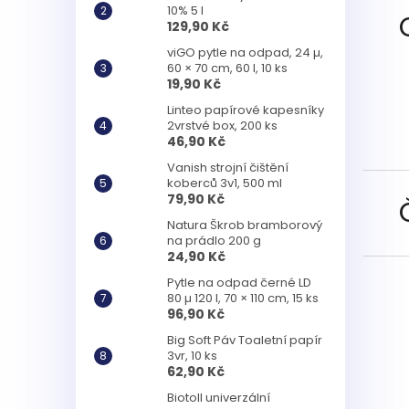
10% 5 l
129,90 Kč
viGO pytle na odpad, 24 µ,
60 × 70 cm, 60 l, 10 ks
19,90 Kč
Linteo papírové kapesníky
2vrstvé box, 200 ks
46,90 Kč
Vanish strojní čištění
koberců 3v1, 500 ml
79,90 Kč
Natura Škrob bramborový
na prádlo 200 g
24,90 Kč
Pytle na odpad černé LD
80 µ 120 l, 70 × 110 cm, 15 ks
96,90 Kč
Big Soft Páv Toaletní papír
3vr, 10 ks
62,90 Kč
Biotoll univerzální