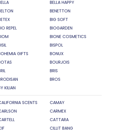
BELLA
BELLA HAPPY
BELTON
BENETTON
BETEX
BIG SOFT
BIO REPEL
BIOGARDEN
BIOM
BIONE COSMETICS
ISIL
BISPOL
BOHEMIA GIFTS
BONUX
BOTAS
BOURJOIS
RIL
BRIS
BRODISAN
BROS
BY KILIAN
CALIFORNIA SCENTS
CAMAY
CARLSON
CARMEX
CARTELL
CATTARA
CIF
CILLIT BANG