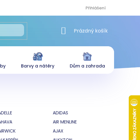
Přihlášení
NÁKUPNÍ KOŠÍK
Prázdný košík
eby
Barvy a nátěry
Dům a zahrada
ADELLE
ADIDAS
AHAVA
AIR MENLINE
AIRWICK
AJAX
ALKAPRÉN
ALKYTON