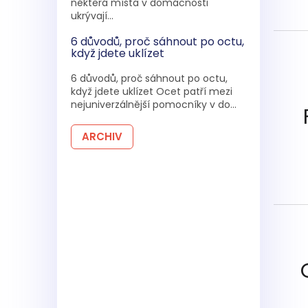
některá místa v domácnosti
ukrývají...
6 důvodů, proč sáhnout po octu,
když jdete uklízet
6 důvodů, proč sáhnout po octu,
když jdete uklízet Ocet patří mezi
nejuniverzálnější pomocníky v do...
ARCHIV