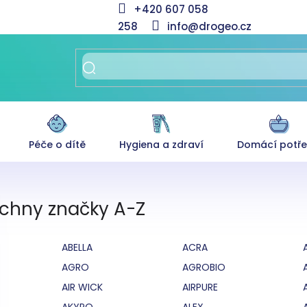
+420 607 058
258
info@drogeo.cz
Péče o dítě
Hygiena a zdraví
Domácí potř
chny značky A-Z
ABELLA
ACRA
AGRO
AGROBIO
AIR WICK
AIRPURE
AKYPO
ALEX