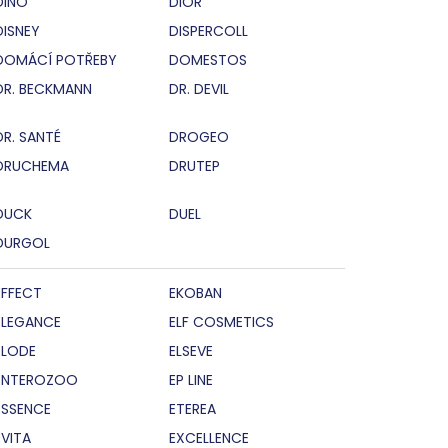
DINO
DIOR
DISNEY
DISPERCOLL
DOMÁCÍ POTŘEBY
DOMESTOS
DR. BECKMANN
DR. DEVIL
DR. SANTÉ
DROGEO
DRUCHEMA
DRUTEP
DUCK
DUEL
DURGOL
EFFECT
EKOBAN
ELEGANCE
ELF COSMETICS
ELODE
ELSEVE
ENTEROZOO
EP LINE
ESSENCE
ETEREA
EVITA
EXCELLENCE