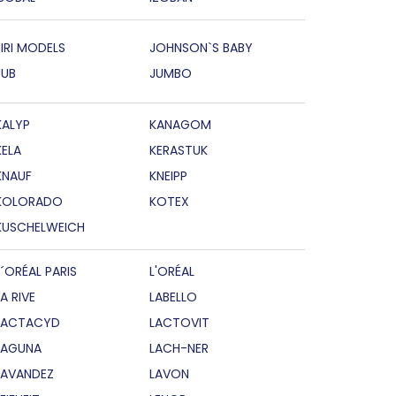
JIRI MODELS
JOHNSON`S BABY
JUB
JUMBO
KALYP
KANAGOM
KELA
KERASTUK
KNAUF
KNEIPP
KOLORADO
KOTEX
KUSCHELWEICH
L´ORÉAL PARIS
L'ORÉAL
LA RIVE
LABELLO
LACTACYD
LACTOVIT
LAGUNA
LACH-NER
LAVANDEZ
LAVON