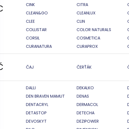
CINK
CITRA
C
CLEAN&GO
CLEANLUX
CLEE
CLIN
COLLISTAR
COLOR NATURALS
CORSIL
COSMETICA
CURANATURA
CURAPROX
Č
ČAJ
ČERŤÁK
DALLI
DEKALKO
DEN BRAVEN MAMUT
DENAS
DENTACRYL
DERMACOL
DETASTOP
DETECHA
DEVOSKYT
DEZIPOWER