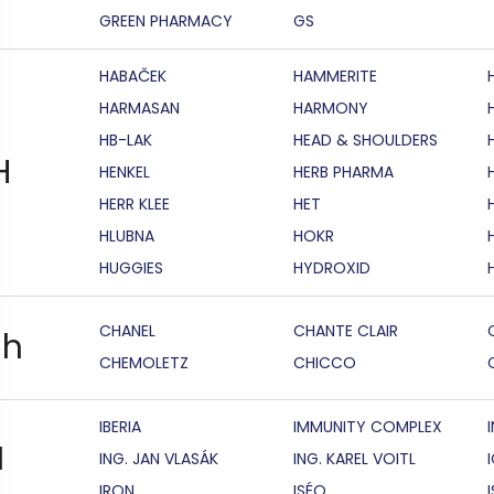
GREEN PHARMACY
GS
HABAČEK
HAMMERITE
HARMASAN
HARMONY
HB-LAK
HEAD & SHOULDERS
H
HENKEL
HERB PHARMA
HERR KLEE
HET
HLUBNA
HOKR
HUGGIES
HYDROXID
CHANEL
CHANTE CLAIR
h
CHEMOLETZ
CHICCO
IBERIA
IMMUNITY COMPLEX
I
ING. JAN VLASÁK
ING. KAREL VOITL
IRON
ISÉO