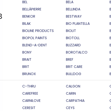
BEL
BELA
BELLÁPIERRE
BELLINDA
B
BENKOR
BESTWAY
BILAK
BIO PLANTELLA
BIOLINE PRODUCTS
BIOLIT
BIOPOL PAINTS
BIOTOLL
B
BLEND-A-DENT
BLIZZARD
BONY
BOROTALCO
BRAIT
BREF
B
BRIT
BRIT CARE
BRUNOX
BULLDOG
C-THRU
CALGON
CAREFREE
CARIN
CARNILOVE
CARPATHIA
CERESIT
CEYS