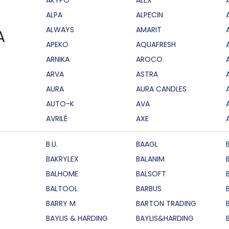
ALPA
ALPECIN
ALWAYS
AMARIT
A
APEKO
AQUAFRESH
ARNIKA
AROCO
ARVA
ASTRA
AURA
AURA CANDLES
AUTO-K
AVA
AVRILÉ
AXE
B.U.
BAAGL
BAKRYLEX
BALANIM
BALHOME
BALSOFT
BALTOOL
BARBUS
BARRY M
BARTON TRADING
BAYLIS & HARDING
BAYLIS&HARDING