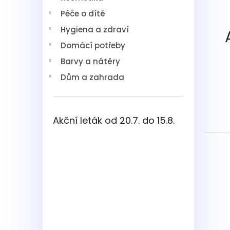
í
Péče o dítě
p
a
Hygiena a zdraví
n
Domácí potřeby
e
l
Barvy a nátěry
Dům a zahrada
Akční leták od 20.7. do 15.8.