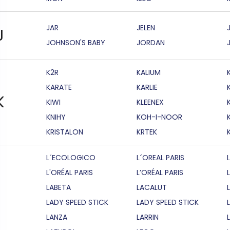
JAR
JELEN
J
JOHNSON'S BABY
JORDAN
K2R
KALIUM
KARATE
KARLIE
K
KIWI
KLEENEX
KNIHY
KOH-I-NOOR
KRISTALON
KRTEK
L´ECOLOGICO
L´OREAL PARIS
L'ORÉAL PARIS
L’ORÉAL PARIS
LABETA
LACALUT
LADY SPEED STICK
LADY SPEED STICK
LANZA
LARRIN