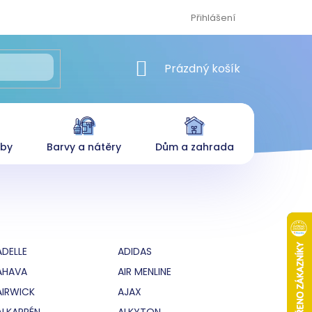
Přihlášení
NÁKUPNÍ KOŠÍK
Prázdný košík
eby
Barvy a nátěry
Dům a zahrada
ADELLE
ADIDAS
AHAVA
AIR MENLINE
AIRWICK
AJAX
ALKAPRÉN
ALKYTON