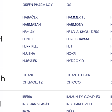
GREEN PHARMACY
GS
HABAČEK
HAMMERITE
HARMASAN
HARMONY
HB-LAK
HEAD & SHOULDERS
H
HENKEL
HERB PHARMA
HERR KLEE
HET
HLUBNA
HOKR
HUGGIES
HYDROXID
CHANEL
CHANTE CLAIR
h
CHEMOLETZ
CHICCO
IBERIA
IMMUNITY COMPLEX
I
ING. JAN VLASÁK
ING. KAREL VOITL
IRON
ISÉO