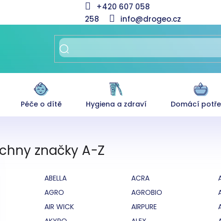
+420 607 058
258
info@drogeo.cz
Péče o dítě
Hygiena a zdraví
Domácí potř
chny značky A-Z
ABELLA
ACRA
AGRO
AGROBIO
AIR WICK
AIRPURE
AKYPO
ALEX