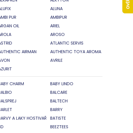
ALUFIX
ALUNA
AMBI PUR
AMBIPUR
ARGAN OIL
ARIEL
AROLA
AROSO
ASTRID
ATLANTIC SERVIS
AUTHENTIC AIRMAN
AUTHENTIC TOYA AROMA
AVON
AVRILE
AZURIT
BABY CHARM
BABY LINDO
BALBIO
BALCARE
BALSPREJ
BALTECH
BARLET
BARRY
BARVY A LAKY HOSTIVAŘ
BATISTE
BD
BEEZTEES