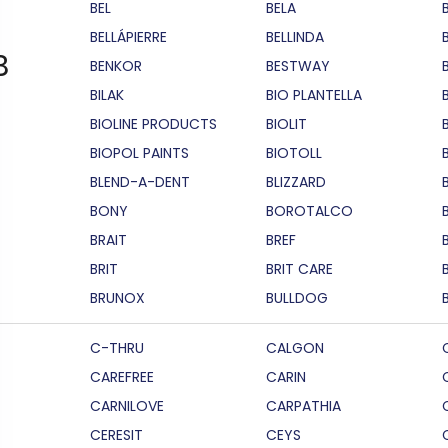
BEL
BELA
BELLÁPIERRE
BELLINDA
B
BENKOR
BESTWAY
BILAK
BIO PLANTELLA
BIOLINE PRODUCTS
BIOLIT
BIOPOL PAINTS
BIOTOLL
B
BLEND-A-DENT
BLIZZARD
BONY
BOROTALCO
BRAIT
BREF
B
BRIT
BRIT CARE
BRUNOX
BULLDOG
C-THRU
CALGON
CAREFREE
CARIN
CARNILOVE
CARPATHIA
CERESIT
CEYS