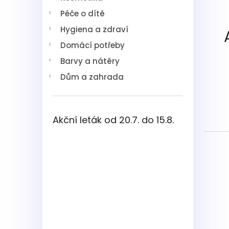
í
Péče o dítě
p
a
Hygiena a zdraví
n
Domácí potřeby
e
l
Barvy a nátěry
Dům a zahrada
Akční leták od 20.7. do 15.8.