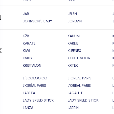
JAR
JELEN
J
JOHNSON'S BABY
JORDAN
K2R
KALIUM
KARATE
KARLIE
K
KIWI
KLEENEX
KNIHY
KOH-I-NOOR
KRISTALON
KRTEK
L´ECOLOGICO
L´OREAL PARIS
L'ORÉAL PARIS
L’ORÉAL PARIS
LABETA
LACALUT
LADY SPEED STICK
LADY SPEED STICK
LANZA
LARRIN