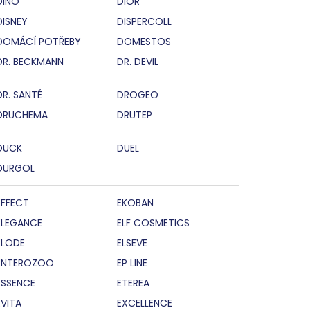
DINO
DIOR
DISNEY
DISPERCOLL
DOMÁCÍ POTŘEBY
DOMESTOS
DR. BECKMANN
DR. DEVIL
DR. SANTÉ
DROGEO
DRUCHEMA
DRUTEP
DUCK
DUEL
DURGOL
EFFECT
EKOBAN
ELEGANCE
ELF COSMETICS
ELODE
ELSEVE
ENTEROZOO
EP LINE
ESSENCE
ETEREA
EVITA
EXCELLENCE