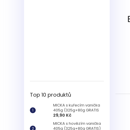
Top 10 produktů
MICKA s kuřecím vanička
405g (325g+80g GRATIS
29,90 Kč
MICKA s hovězím vanička
405g (325g+80g GRATIS)