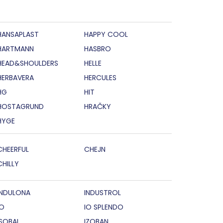
HANSAPLAST
HAPPY COOL
HARTMANN
HASBRO
HEAD&SHOULDERS
HELLE
HERBAVERA
HERCULES
HG
HIT
HOSTAGRUND
HRAČKY
HYGE
CHEERFUL
CHEJN
CHILLY
INDULONA
INDUSTROL
IO
IO SPLENDO
ISOBAL
IZOBAN