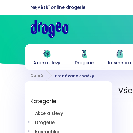
Přejít
na
obsah
Akce a slevy
Drogerie
Kosmetika
Domů
Prodávané Značky
P
Vše
o
Přeskočit
s
Kategorie
kategorie
t
r
Akce a slevy
a
n
Drogerie
n
Kosmetika