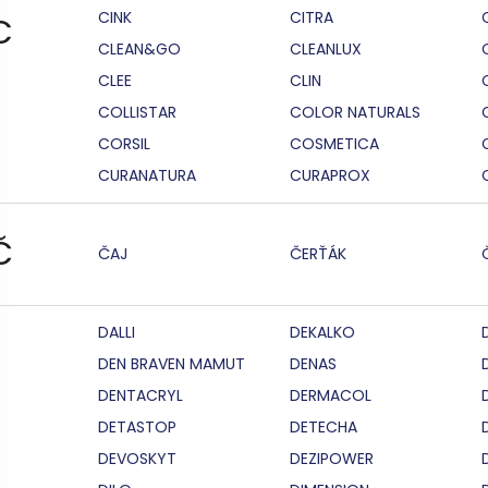
CINK
CITRA
C
CLEAN&GO
CLEANLUX
CLEE
CLIN
COLLISTAR
COLOR NATURALS
CORSIL
COSMETICA
CURANATURA
CURAPROX
Č
ČAJ
ČERŤÁK
DALLI
DEKALKO
DEN BRAVEN MAMUT
DENAS
DENTACRYL
DERMACOL
DETASTOP
DETECHA
DEVOSKYT
DEZIPOWER