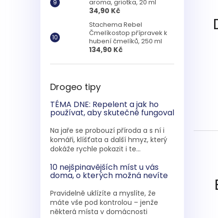
aroma, griotka, 20 ml
34,90 Kč
Stachema Rebel
Čmelíkostop přípravek k
hubení čmelíků, 250 ml
134,90 Kč
Drogeo tipy
TÉMA DNE: Repelent a jak ho
používat, aby skutečně fungoval
Na jaře se probouzí příroda a s ní i
komáři, klíšťata a další hmyz, který
dokáže rychle pokazit i te...
10 nejšpinavějších míst u vás
doma, o kterých možná nevíte
Pravidelně uklízíte a myslíte, že
máte vše pod kontrolou – jenže
některá místa v domácnosti