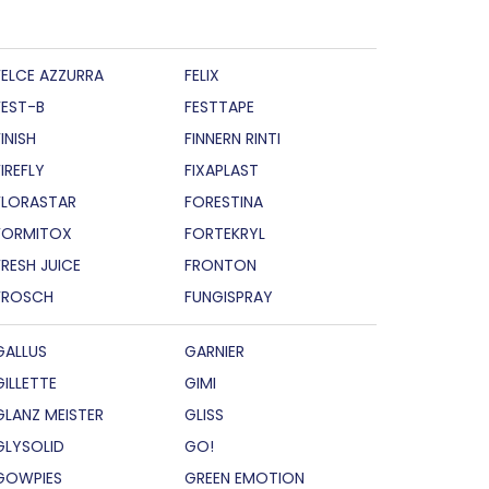
FELCE AZZURRA
FELIX
FEST-B
FESTTAPE
INISH
FINNERN RINTI
FIREFLY
FIXAPLAST
FLORASTAR
FORESTINA
FORMITOX
FORTEKRYL
FRESH JUICE
FRONTON
FROSCH
FUNGISPRAY
GALLUS
GARNIER
GILLETTE
GIMI
GLANZ MEISTER
GLISS
GLYSOLID
GO!
GOWPIES
GREEN EMOTION