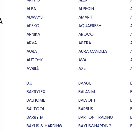
ALPA
ALPECIN
ALWAYS
AMARIT
A
APEKO
AQUAFRESH
ARNIKA
AROCO
ARVA
ASTRA
AURA
AURA CANDLES
AUTO-K
AVA
AVRILÉ
AXE
B.U.
BAAGL
BAKRYLEX
BALANIM
BALHOME
BALSOFT
BALTOOL
BARBUS
BARRY M
BARTON TRADING
BAYLIS & HARDING
BAYLIS&HARDING