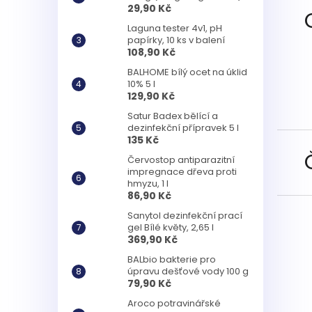
29,90 Kč
Laguna tester 4v1, pH
papírky, 10 ks v balení
108,90 Kč
BALHOME bílý ocet na úklid
10% 5 l
129,90 Kč
Satur Badex bělící a
dezinfekční přípravek 5 l
135 Kč
Červostop antiparazitní
impregnace dřeva proti
hmyzu, 1 l
86,90 Kč
Sanytol dezinfekční prací
gel Bílé květy, 2,65 l
369,90 Kč
BALbio bakterie pro
úpravu dešťové vody 100 g
79,90 Kč
Aroco potravinářské