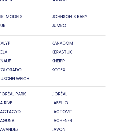
JIRI MODELS
JOHNSON`S BABY
JUB
JUMBO
KALYP
KANAGOM
KELA
KERASTUK
KNAUF
KNEIPP
KOLORADO
KOTEX
KUSCHELWEICH
L´ORÉAL PARIS
L'ORÉAL
LA RIVE
LABELLO
LACTACYD
LACTOVIT
LAGUNA
LACH-NER
LAVANDEZ
LAVON