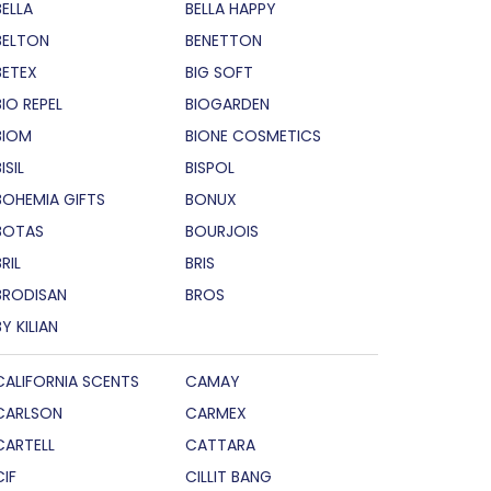
BELLA
BELLA HAPPY
BELTON
BENETTON
BETEX
BIG SOFT
BIO REPEL
BIOGARDEN
BIOM
BIONE COSMETICS
ISIL
BISPOL
BOHEMIA GIFTS
BONUX
BOTAS
BOURJOIS
RIL
BRIS
BRODISAN
BROS
BY KILIAN
CALIFORNIA SCENTS
CAMAY
CARLSON
CARMEX
CARTELL
CATTARA
CIF
CILLIT BANG