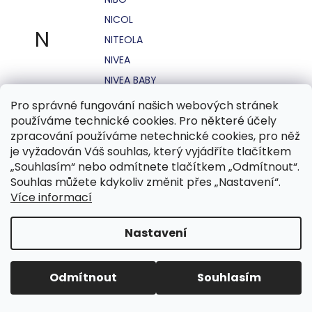
NICOL
N
NITEOLA
NIVEA
NIVEA BABY
NIVEA MEN
Pro správné fungování našich webových stránek
používáme technické cookies. Pro některé účely
NIVEA SUN
zpracování používáme netechnické cookies, pro něž
NO STRESS
je vyžadován Váš souhlas, který vyjádříte tlačítkem
NOHEL GARDEN
„Souhlasím“ nebo odmítnete tlačítkem „Odmítnout“.
Souhlas můžete kdykoliv změnit přes „Nastavení“.
NORDICS
Více informací
NUBIAN
NUK
Nastavení
NUXE
Odmítnout
Souhlasím
O.B.
OASIS