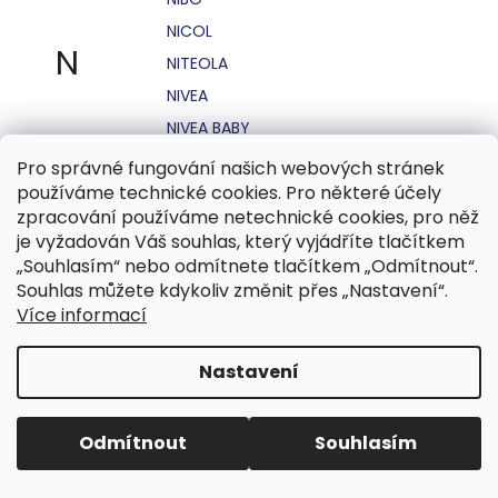
NICOL
N
NITEOLA
NIVEA
NIVEA BABY
NIVEA MEN
Pro správné fungování našich webových stránek
používáme technické cookies. Pro některé účely
NIVEA SUN
zpracování používáme netechnické cookies, pro něž
NO STRESS
je vyžadován Váš souhlas, který vyjádříte tlačítkem
NOHEL GARDEN
„Souhlasím“ nebo odmítnete tlačítkem „Odmítnout“.
Souhlas můžete kdykoliv změnit přes „Nastavení“.
NORDICS
Více informací
NUBIAN
NUK
Nastavení
NUXE
Odmítnout
Souhlasím
O.B.
OASIS