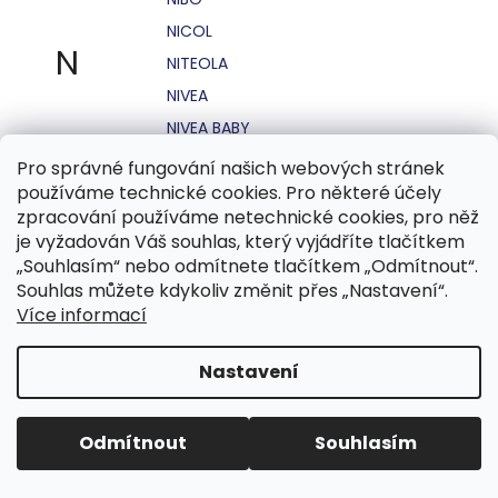
NICOL
N
NITEOLA
NIVEA
NIVEA BABY
NIVEA MEN
Pro správné fungování našich webových stránek
používáme technické cookies. Pro některé účely
NIVEA SUN
zpracování používáme netechnické cookies, pro něž
NO STRESS
je vyžadován Váš souhlas, který vyjádříte tlačítkem
NOHEL GARDEN
„Souhlasím“ nebo odmítnete tlačítkem „Odmítnout“.
Souhlas můžete kdykoliv změnit přes „Nastavení“.
NORDICS
Více informací
NUBIAN
NUK
Nastavení
NUXE
Odmítnout
Souhlasím
O.B.
OASIS