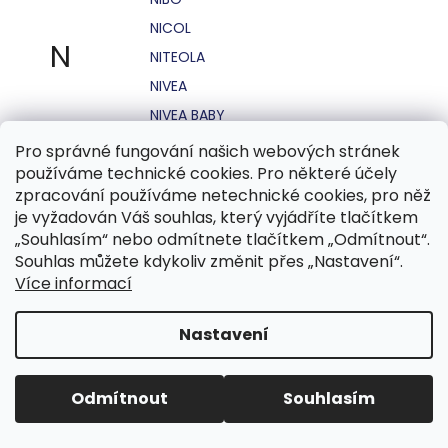
NICOL
N
NITEOLA
NIVEA
NIVEA BABY
NIVEA MEN
Pro správné fungování našich webových stránek
používáme technické cookies. Pro některé účely
NIVEA SUN
zpracování používáme netechnické cookies, pro něž
NO STRESS
je vyžadován Váš souhlas, který vyjádříte tlačítkem
NOHEL GARDEN
„Souhlasím“ nebo odmítnete tlačítkem „Odmítnout“.
Souhlas můžete kdykoliv změnit přes „Nastavení“.
NORDICS
Více informací
NUBIAN
NUK
Nastavení
NUXE
Odmítnout
Souhlasím
O.B.
OASIS