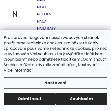
NICOL
N
NITEOLA
NIVEA
NIVEA BABY
NIVEA MEN
Pro správné fungování našich webových stránek
používáme technické cookies. Pro některé účely
NIVEA SUN
zpracování používáme netechnické cookies, pro něž
NO STRESS
je vyžadován Váš souhlas, který vyjádříte tlačítkem
NOHEL GARDEN
„Souhlasím“ nebo odmítnete tlačítkem „Odmítnout“.
Souhlas můžete kdykoliv změnit přes „Nastavení“.
NORDICS
Více informací
NUBIAN
NUK
Nastavení
NUXE
Odmítnout
Souhlasím
O.B.
OASIS