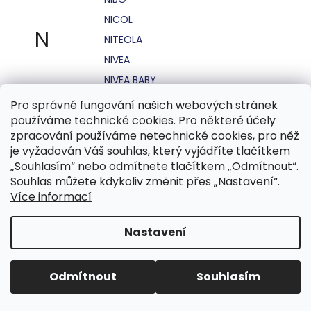
NICOL
N
NITEOLA
NIVEA
NIVEA BABY
NIVEA MEN
Pro správné fungování našich webových stránek
používáme technické cookies. Pro některé účely
NIVEA SUN
zpracování používáme netechnické cookies, pro něž
NO STRESS
je vyžadován Váš souhlas, který vyjádříte tlačítkem
NOHEL GARDEN
„Souhlasím“ nebo odmítnete tlačítkem „Odmítnout“.
Souhlas můžete kdykoliv změnit přes „Nastavení“.
NORDICS
Více informací
NUBIAN
NUK
Nastavení
NUXE
Odmítnout
Souhlasím
O.B.
OASIS