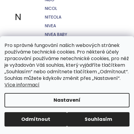
NICOL
N
NITEOLA
NIVEA
NIVEA BABY
NIVEA MEN
Pro správné fungování našich webových stránek
používáme technické cookies. Pro některé účely
NIVEA SUN
zpracování používáme netechnické cookies, pro něž
NO STRESS
je vyžadován Váš souhlas, který vyjádříte tlačítkem
NOHEL GARDEN
„Souhlasím“ nebo odmítnete tlačítkem „Odmítnout“.
Souhlas můžete kdykoliv změnit přes „Nastavení“.
NORDICS
Více informací
NUBIAN
NUK
Nastavení
NUXE
Odmítnout
Souhlasím
O.B.
OASIS