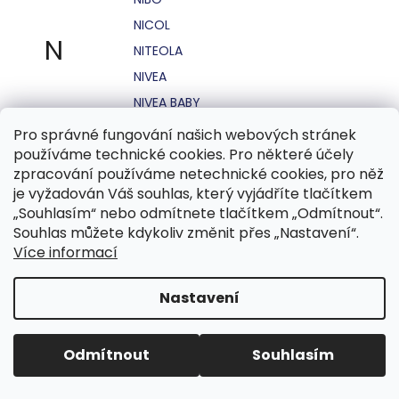
NICOL
N
NITEOLA
NIVEA
NIVEA BABY
NIVEA MEN
Pro správné fungování našich webových stránek
používáme technické cookies. Pro některé účely
NIVEA SUN
zpracování používáme netechnické cookies, pro něž
NO STRESS
je vyžadován Váš souhlas, který vyjádříte tlačítkem
NOHEL GARDEN
„Souhlasím“ nebo odmítnete tlačítkem „Odmítnout“.
Souhlas můžete kdykoliv změnit přes „Nastavení“.
NORDICS
Více informací
NUBIAN
NUK
Nastavení
NUXE
Odmítnout
Souhlasím
O.B.
OASIS