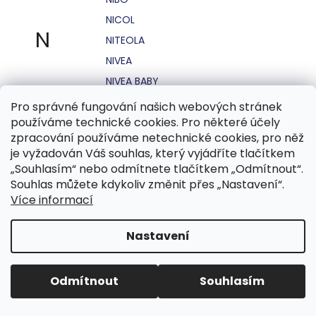
NICOL
N
NITEOLA
NIVEA
NIVEA BABY
NIVEA MEN
Pro správné fungování našich webových stránek
používáme technické cookies. Pro některé účely
NIVEA SUN
zpracování používáme netechnické cookies, pro něž
NO STRESS
je vyžadován Váš souhlas, který vyjádříte tlačítkem
NOHEL GARDEN
„Souhlasím“ nebo odmítnete tlačítkem „Odmítnout“.
Souhlas můžete kdykoliv změnit přes „Nastavení“.
NORDICS
Více informací
NUBIAN
NUK
Nastavení
NUXE
Odmítnout
Souhlasím
O.B.
OASIS