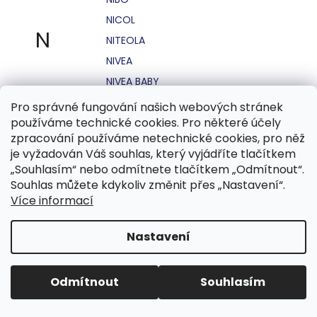
NICOL
N
NITEOLA
NIVEA
NIVEA BABY
NIVEA MEN
Pro správné fungování našich webových stránek
používáme technické cookies. Pro některé účely
NIVEA SUN
zpracování používáme netechnické cookies, pro něž
NO STRESS
je vyžadován Váš souhlas, který vyjádříte tlačítkem
NOHEL GARDEN
„Souhlasím“ nebo odmítnete tlačítkem „Odmítnout“.
Souhlas můžete kdykoliv změnit přes „Nastavení“.
NORDICS
Více informací
NUBIAN
NUK
Nastavení
NUXE
Odmítnout
Souhlasím
O.B.
OASIS