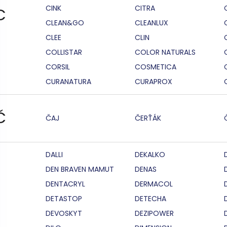
CINK
CITRA
C
CLEAN&GO
CLEANLUX
CLEE
CLIN
COLLISTAR
COLOR NATURALS
CORSIL
COSMETICA
CURANATURA
CURAPROX
Č
ČAJ
ČERŤÁK
DALLI
DEKALKO
DEN BRAVEN MAMUT
DENAS
DENTACRYL
DERMACOL
DETASTOP
DETECHA
DEVOSKYT
DEZIPOWER