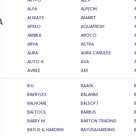
ALPA
ALPECIN
ALWAYS
AMARIT
A
APEKO
AQUAFRESH
ARNIKA
AROCO
ARVA
ASTRA
AURA
AURA CANDLES
AUTO-K
AVA
AVRILÉ
AXE
B.U.
BAAGL
BAKRYLEX
BALANIM
BALHOME
BALSOFT
BALTOOL
BARBUS
BARRY M
BARTON TRADING
BAYLIS & HARDING
BAYLIS&HARDING