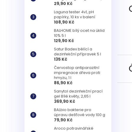
29,90 Kč
Laguna tester 4v1, pH
papírky, 10 ks v balení
108,90 Kč
BALHOME bílý ocet na úklid
10% 5 l
129,90 Kč
Satur Badex bělící a
dezinfekční přípravek 5 l
135 Kč
Červostop antiparazitní
impregnace dřeva proti
hmyzu, 1 l
86,90 Kč
Sanytol dezinfekční prací
gel Bílé květy, 2,65 l
369,90 Kč
BALbio bakterie pro
úpravu dešťové vody 100 g
79,90 Kč
Aroco potravinářské