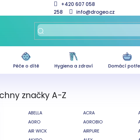
+420 607 058
258
info@drogeo.cz
Péče o dítě
Hygiena a zdraví
Domácí potř
chny značky A-Z
ABELLA
ACRA
AGRO
AGROBIO
AIR WICK
AIRPURE
AKYPO
ALEX