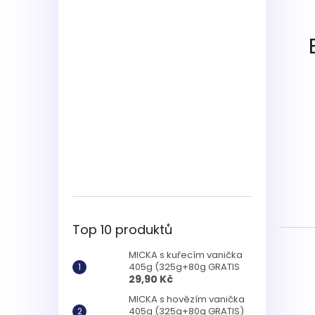
Top 10 produktů
MICKA s kuřecím vanička
405g (325g+80g GRATIS
29,90 Kč
MICKA s hovězím vanička
405g (325g+80g GRATIS)