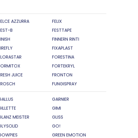
FELCE AZZURRA
FELIX
FEST-B
FESTTAPE
INISH
FINNERN RINTI
FIREFLY
FIXAPLAST
FLORASTAR
FORESTINA
FORMITOX
FORTEKRYL
FRESH JUICE
FRONTON
FROSCH
FUNGISPRAY
GALLUS
GARNIER
GILLETTE
GIMI
GLANZ MEISTER
GLISS
GLYSOLID
GO!
GOWPIES
GREEN EMOTION