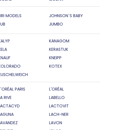
JIRI MODELS
JOHNSON`S BABY
JUB
JUMBO
KALYP
KANAGOM
KELA
KERASTUK
KNAUF
KNEIPP
KOLORADO
KOTEX
KUSCHELWEICH
L´ORÉAL PARIS
L'ORÉAL
LA RIVE
LABELLO
LACTACYD
LACTOVIT
LAGUNA
LACH-NER
LAVANDEZ
LAVON