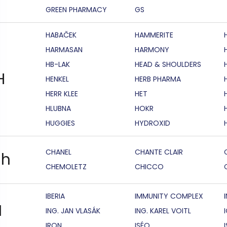
GREEN PHARMACY
GS
HABAČEK
HAMMERITE
HARMASAN
HARMONY
HB-LAK
HEAD & SHOULDERS
H
HENKEL
HERB PHARMA
HERR KLEE
HET
HLUBNA
HOKR
HUGGIES
HYDROXID
CHANEL
CHANTE CLAIR
h
CHEMOLETZ
CHICCO
IBERIA
IMMUNITY COMPLEX
I
ING. JAN VLASÁK
ING. KAREL VOITL
IRON
ISÉO