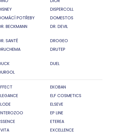
DINO
DIOR
DISNEY
DISPERCOLL
DOMÁCÍ POTŘEBY
DOMESTOS
DR. BECKMANN
DR. DEVIL
DR. SANTÉ
DROGEO
DRUCHEMA
DRUTEP
DUCK
DUEL
DURGOL
EFFECT
EKOBAN
ELEGANCE
ELF COSMETICS
ELODE
ELSEVE
ENTEROZOO
EP LINE
ESSENCE
ETEREA
EVITA
EXCELLENCE