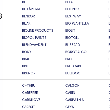
BEL
BELA
BELLÁPIERRE
BELLINDA
B
BENKOR
BESTWAY
BILAK
BIO PLANTELLA
BIOLINE PRODUCTS
BIOLIT
BIOPOL PAINTS
BIOTOLL
B
BLEND-A-DENT
BLIZZARD
BONY
BOROTALCO
BRAIT
BREF
B
BRIT
BRIT CARE
BRUNOX
BULLDOG
C-THRU
CALGON
CAREFREE
CARIN
CARNILOVE
CARPATHIA
CERESIT
CEYS