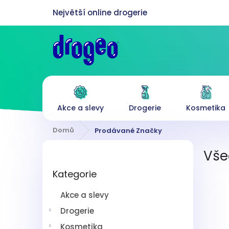
Přejít
na
obsah
Akce a slevy
Drogerie
Kosmetika
Domů
Prodávané Značky
P
Vše
o
Přeskočit
s
Kategorie
kategorie
t
r
Akce a slevy
a
n
Drogerie
n
Kosmetika