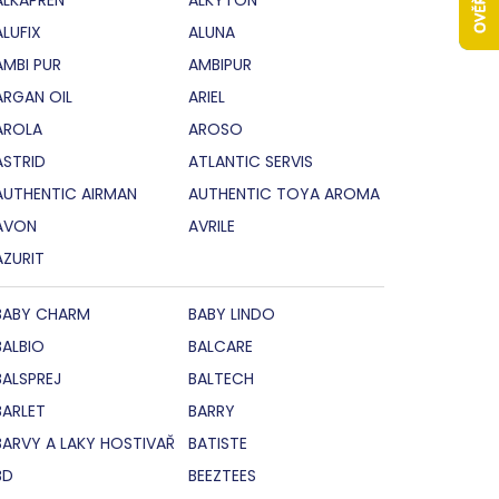
ALUFIX
ALUNA
AMBI PUR
AMBIPUR
ARGAN OIL
ARIEL
AROLA
AROSO
ASTRID
ATLANTIC SERVIS
AUTHENTIC AIRMAN
AUTHENTIC TOYA AROMA
AVON
AVRILE
AZURIT
BABY CHARM
BABY LINDO
BALBIO
BALCARE
BALSPREJ
BALTECH
BARLET
BARRY
BARVY A LAKY HOSTIVAŘ
BATISTE
BD
BEEZTEES