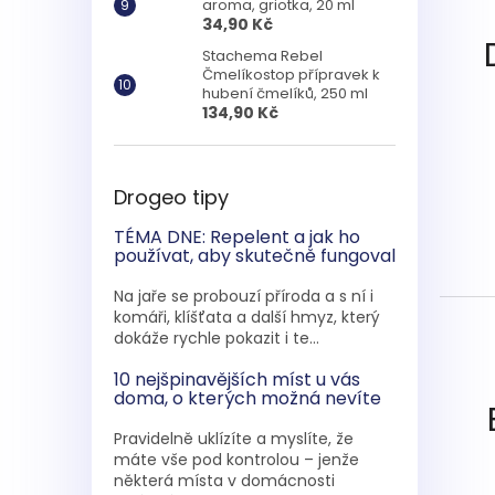
aroma, griotka, 20 ml
34,90 Kč
Stachema Rebel
Čmelíkostop přípravek k
hubení čmelíků, 250 ml
134,90 Kč
Drogeo tipy
TÉMA DNE: Repelent a jak ho
používat, aby skutečně fungoval
Na jaře se probouzí příroda a s ní i
komáři, klíšťata a další hmyz, který
dokáže rychle pokazit i te...
10 nejšpinavějších míst u vás
doma, o kterých možná nevíte
Pravidelně uklízíte a myslíte, že
máte vše pod kontrolou – jenže
některá místa v domácnosti