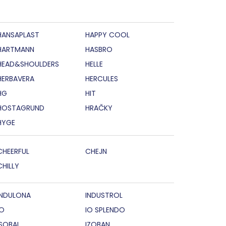
HANSAPLAST
HAPPY COOL
HARTMANN
HASBRO
HEAD&SHOULDERS
HELLE
HERBAVERA
HERCULES
HG
HIT
HOSTAGRUND
HRAČKY
HYGE
CHEERFUL
CHEJN
CHILLY
INDULONA
INDUSTROL
IO
IO SPLENDO
ISOBAL
IZOBAN