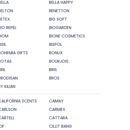
BELLA
BELLA HAPPY
BELTON
BENETTON
BETEX
BIG SOFT
BIO REPEL
BIOGARDEN
BIOM
BIONE COSMETICS
ISIL
BISPOL
BOHEMIA GIFTS
BONUX
BOTAS
BOURJOIS
RIL
BRIS
BRODISAN
BROS
BY KILIAN
CALIFORNIA SCENTS
CAMAY
CARLSON
CARMEX
CARTELL
CATTARA
CIF
CILLIT BANG