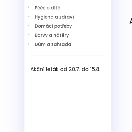
í
Péče o dítě
p
a
Hygiena a zdraví
n
Domácí potřeby
e
l
Barvy a nátěry
Dům a zahrada
Akční leták od 20.7. do 15.8.