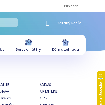
Přihlášení
NÁKUPNÍ KOŠÍK
Prázdný košík
eby
Barvy a nátěry
Dům a zahrada
ADELLE
ADIDAS
AHAVA
AIR MENLINE
AIRWICK
AJAX
ALKAPRÉN
ALKYTON