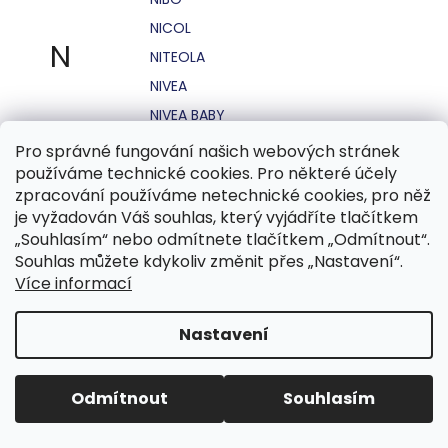
NICOL
N
NITEOLA
NIVEA
NIVEA BABY
NIVEA MEN
Pro správné fungování našich webových stránek
používáme technické cookies. Pro některé účely
NIVEA SUN
zpracování používáme netechnické cookies, pro něž
NO STRESS
je vyžadován Váš souhlas, který vyjádříte tlačítkem
NOHEL GARDEN
„Souhlasím“ nebo odmítnete tlačítkem „Odmítnout“.
Souhlas můžete kdykoliv změnit přes „Nastavení“.
NORDICS
Více informací
NUBIAN
NUK
Nastavení
NUXE
Odmítnout
Souhlasím
O.B.
OASIS