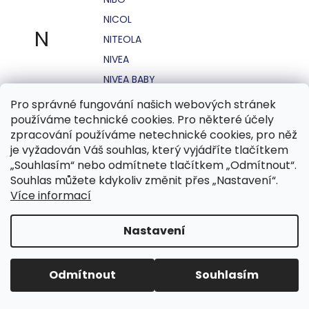
NICOL
N
NITEOLA
NIVEA
NIVEA BABY
NIVEA MEN
Pro správné fungování našich webových stránek
používáme technické cookies. Pro některé účely
NIVEA SUN
zpracování používáme netechnické cookies, pro něž
NO STRESS
je vyžadován Váš souhlas, který vyjádříte tlačítkem
NOHEL GARDEN
„Souhlasím“ nebo odmítnete tlačítkem „Odmítnout“.
Souhlas můžete kdykoliv změnit přes „Nastavení“.
NORDICS
Více informací
NUBIAN
NUK
Nastavení
NUXE
Odmítnout
Souhlasím
O.B.
OASIS