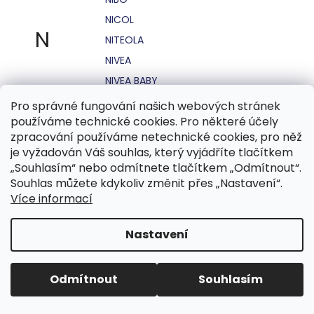
NICOL
N
NITEOLA
NIVEA
NIVEA BABY
NIVEA MEN
Pro správné fungování našich webových stránek
používáme technické cookies. Pro některé účely
NIVEA SUN
zpracování používáme netechnické cookies, pro něž
NO STRESS
je vyžadován Váš souhlas, který vyjádříte tlačítkem
NOHEL GARDEN
„Souhlasím“ nebo odmítnete tlačítkem „Odmítnout“.
Souhlas můžete kdykoliv změnit přes „Nastavení“.
NORDICS
Více informací
NUBIAN
NUK
Nastavení
NUXE
Odmítnout
Souhlasím
O.B.
OASIS