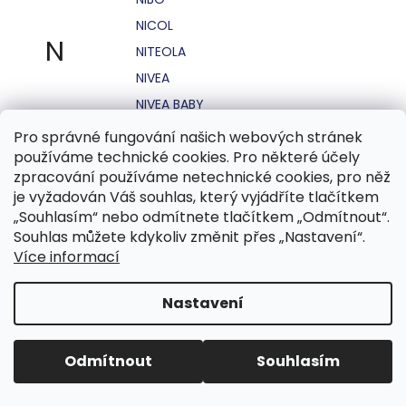
NICOL
N
NITEOLA
NIVEA
NIVEA BABY
NIVEA MEN
Pro správné fungování našich webových stránek
používáme technické cookies. Pro některé účely
NIVEA SUN
zpracování používáme netechnické cookies, pro něž
NO STRESS
je vyžadován Váš souhlas, který vyjádříte tlačítkem
NOHEL GARDEN
„Souhlasím“ nebo odmítnete tlačítkem „Odmítnout“.
Souhlas můžete kdykoliv změnit přes „Nastavení“.
NORDICS
Více informací
NUBIAN
NUK
Nastavení
NUXE
Odmítnout
Souhlasím
O.B.
OASIS