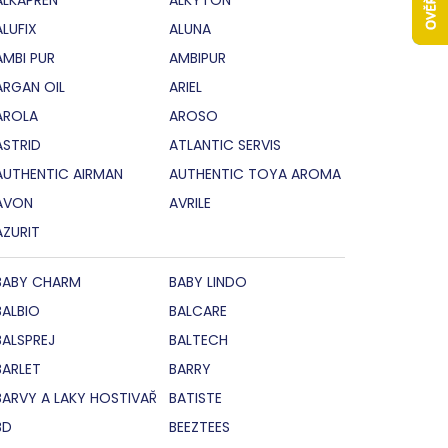
ALUFIX
ALUNA
AMBI PUR
AMBIPUR
ARGAN OIL
ARIEL
AROLA
AROSO
ASTRID
ATLANTIC SERVIS
AUTHENTIC AIRMAN
AUTHENTIC TOYA AROMA
AVON
AVRILE
AZURIT
BABY CHARM
BABY LINDO
BALBIO
BALCARE
BALSPREJ
BALTECH
BARLET
BARRY
BARVY A LAKY HOSTIVAŘ
BATISTE
BD
BEEZTEES