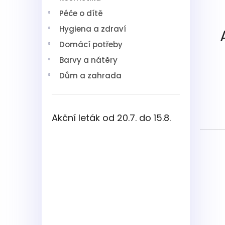
í
Péče o dítě
p
a
Hygiena a zdraví
n
Domácí potřeby
e
l
Barvy a nátěry
Dům a zahrada
Akční leták od 20.7. do 15.8.