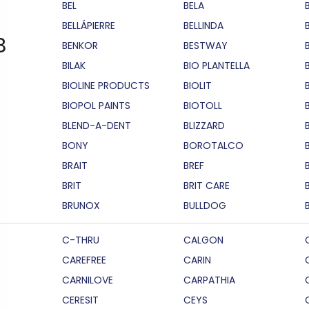
BEL
BELA
BELLÁPIERRE
BELLINDA
B
BENKOR
BESTWAY
BILAK
BIO PLANTELLA
BIOLINE PRODUCTS
BIOLIT
BIOPOL PAINTS
BIOTOLL
B
BLEND-A-DENT
BLIZZARD
BONY
BOROTALCO
BRAIT
BREF
B
BRIT
BRIT CARE
BRUNOX
BULLDOG
C-THRU
CALGON
CAREFREE
CARIN
CARNILOVE
CARPATHIA
CERESIT
CEYS