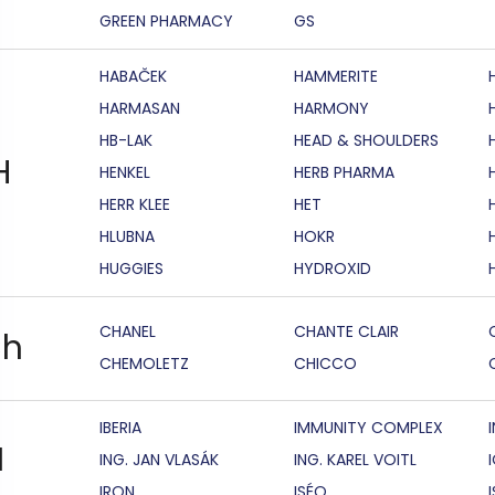
GREEN PHARMACY
GS
HABAČEK
HAMMERITE
HARMASAN
HARMONY
HB-LAK
HEAD & SHOULDERS
H
HENKEL
HERB PHARMA
HERR KLEE
HET
HLUBNA
HOKR
HUGGIES
HYDROXID
CHANEL
CHANTE CLAIR
h
CHEMOLETZ
CHICCO
IBERIA
IMMUNITY COMPLEX
I
ING. JAN VLASÁK
ING. KAREL VOITL
IRON
ISÉO