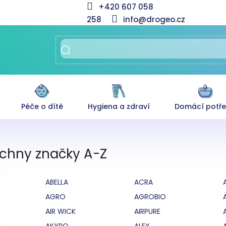
+420 607 058
258
info@drogeo.cz
Péče o dítě
Hygiena a zdraví
Domácí potř
chny značky A-Z
ABELLA
ACRA
AGRO
AGROBIO
AIR WICK
AIRPURE
AKYPO
ALEX