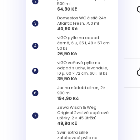
500 ml
64,90 Kč
Domestos WC čistič 24h
Atlantic Fresh, 750 ml
40,90 Kč
viGO pytle na odpad
černé, 6 µ, 35 l, 48 × 57 cm,
50 ks
26,90 Kč
viGO voňavé pytle na
odpad s uchy, levandule,
10 µ, 60 × 72 cm, 60 l, 18 ks
39,90 Kč
Jar na nádobí citron, 2×
900 ml
194,90 Kč
Zewa Wisch & Weg
Original 2vrstvé papírové
utěrky, 2 × 45 útržků
49,90 Kč
Swirl extra silné
zatahovací pytle na