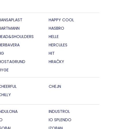
HANSAPLAST
HAPPY COOL
HARTMANN
HASBRO
HEAD&SHOULDERS
HELLE
HERBAVERA
HERCULES
HG
HIT
HOSTAGRUND
HRAČKY
HYGE
CHEERFUL
CHEJN
CHILLY
INDULONA
INDUSTROL
IO
IO SPLENDO
ISOBAL
IZOBAN