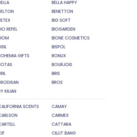
BELLA
BELLA HAPPY
BELTON
BENETTON
BETEX
BIG SOFT
BIO REPEL
BIOGARDEN
BIOM
BIONE COSMETICS
ISIL
BISPOL
BOHEMIA GIFTS
BONUX
BOTAS
BOURJOIS
RIL
BRIS
BRODISAN
BROS
BY KILIAN
CALIFORNIA SCENTS
CAMAY
CARLSON
CARMEX
CARTELL
CATTARA
CIF
CILLIT BANG