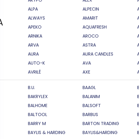
ALPA
ALPECIN
ALWAYS
AMARIT
A
APEKO
AQUAFRESH
ARNIKA
AROCO
ARVA
ASTRA
AURA
AURA CANDLES
AUTO-K
AVA
AVRILÉ
AXE
B.U.
BAAGL
BAKRYLEX
BALANIM
BALHOME
BALSOFT
BALTOOL
BARBUS
BARRY M
BARTON TRADING
BAYLIS & HARDING
BAYLIS&HARDING