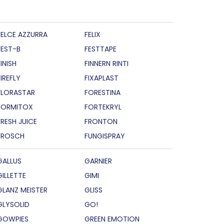
FELCE AZZURRA
FELIX
FEST-B
FESTTAPE
INISH
FINNERN RINTI
FIREFLY
FIXAPLAST
FLORASTAR
FORESTINA
FORMITOX
FORTEKRYL
FRESH JUICE
FRONTON
FROSCH
FUNGISPRAY
GALLUS
GARNIER
GILLETTE
GIMI
GLANZ MEISTER
GLISS
GLYSOLID
GO!
GOWPIES
GREEN EMOTION