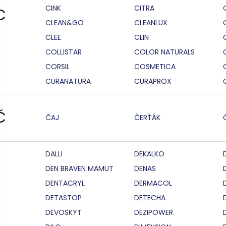
CINK
CITRA
C
CLEAN&GO
CLEANLUX
CLEE
CLIN
COLLISTAR
COLOR NATURALS
CORSIL
COSMETICA
CURANATURA
CURAPROX
Č
ČAJ
ČERŤÁK
DALLI
DEKALKO
DEN BRAVEN MAMUT
DENAS
DENTACRYL
DERMACOL
DETASTOP
DETECHA
DEVOSKYT
DEZIPOWER