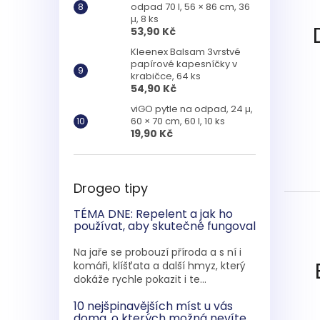
odpad 70 l, 56 × 86 cm, 36
µ, 8 ks
53,90 Kč
Kleenex Balsam 3vrstvé
papírové kapesníčky v
krabičce, 64 ks
54,90 Kč
viGO pytle na odpad, 24 µ,
60 × 70 cm, 60 l, 10 ks
19,90 Kč
Drogeo tipy
TÉMA DNE: Repelent a jak ho
používat, aby skutečně fungoval
Na jaře se probouzí příroda a s ní i
komáři, klíšťata a další hmyz, který
dokáže rychle pokazit i te...
10 nejšpinavějších míst u vás
doma, o kterých možná nevíte