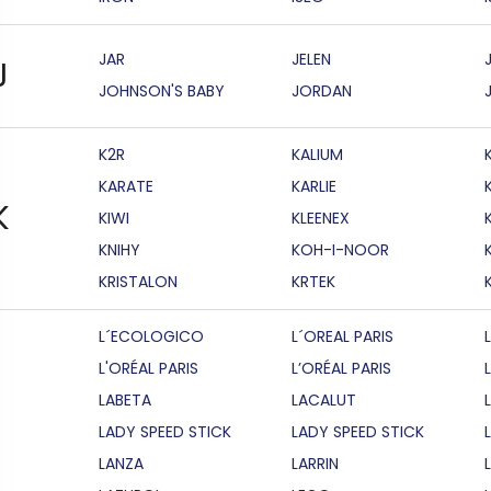
JAR
JELEN
J
JOHNSON'S BABY
JORDAN
K2R
KALIUM
KARATE
KARLIE
K
KIWI
KLEENEX
KNIHY
KOH-I-NOOR
KRISTALON
KRTEK
L´ECOLOGICO
L´OREAL PARIS
L'ORÉAL PARIS
L’ORÉAL PARIS
LABETA
LACALUT
LADY SPEED STICK
LADY SPEED STICK
LANZA
LARRIN