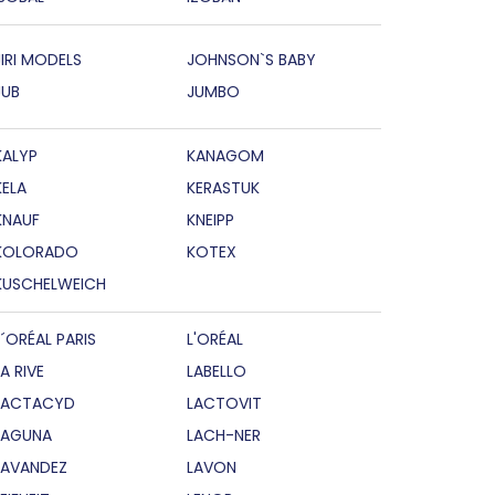
JIRI MODELS
JOHNSON`S BABY
JUB
JUMBO
KALYP
KANAGOM
KELA
KERASTUK
KNAUF
KNEIPP
KOLORADO
KOTEX
KUSCHELWEICH
L´ORÉAL PARIS
L'ORÉAL
LA RIVE
LABELLO
LACTACYD
LACTOVIT
LAGUNA
LACH-NER
LAVANDEZ
LAVON