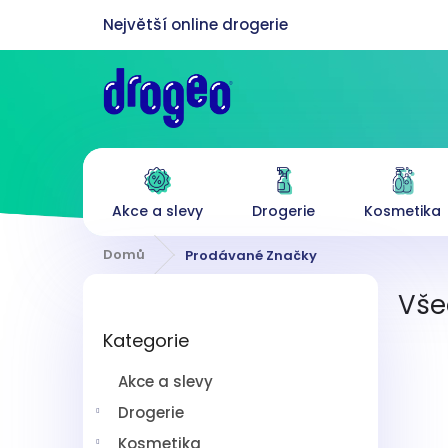
Přejít
na
obsah
Akce a slevy
Drogerie
Kosmetika
Domů
Prodávané Značky
P
Vše
o
Přeskočit
s
Kategorie
kategorie
t
r
Akce a slevy
a
n
Drogerie
n
Kosmetika