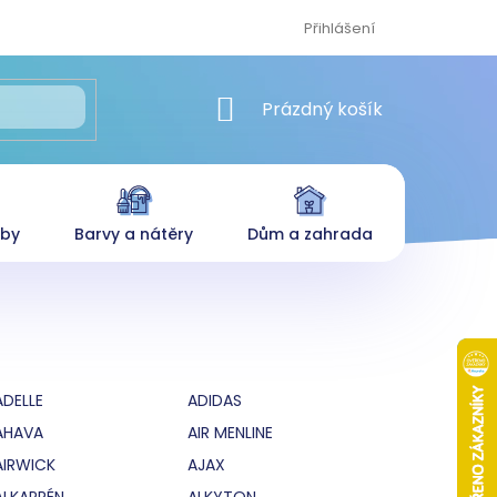
Přihlášení
NÁKUPNÍ KOŠÍK
Prázdný košík
eby
Barvy a nátěry
Dům a zahrada
ADELLE
ADIDAS
AHAVA
AIR MENLINE
AIRWICK
AJAX
ALKAPRÉN
ALKYTON