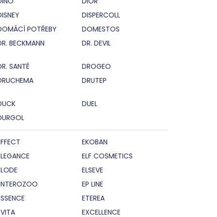
DINO
DIOR
DISNEY
DISPERCOLL
DOMÁCÍ POTŘEBY
DOMESTOS
DR. BECKMANN
DR. DEVIL
DR. SANTÉ
DROGEO
DRUCHEMA
DRUTEP
DUCK
DUEL
DURGOL
EFFECT
EKOBAN
ELEGANCE
ELF COSMETICS
ELODE
ELSEVE
ENTEROZOO
EP LINE
ESSENCE
ETEREA
EVITA
EXCELLENCE