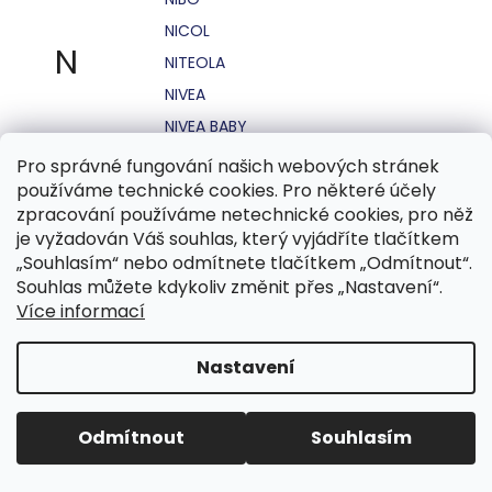
NICOL
N
NITEOLA
NIVEA
NIVEA BABY
NIVEA MEN
Pro správné fungování našich webových stránek
používáme technické cookies. Pro některé účely
NIVEA SUN
zpracování používáme netechnické cookies, pro něž
NO STRESS
je vyžadován Váš souhlas, který vyjádříte tlačítkem
NOHEL GARDEN
„Souhlasím“ nebo odmítnete tlačítkem „Odmítnout“.
Souhlas můžete kdykoliv změnit přes „Nastavení“.
NORDICS
Více informací
NUBIAN
NUK
Nastavení
NUXE
Odmítnout
Souhlasím
O.B.
OASIS