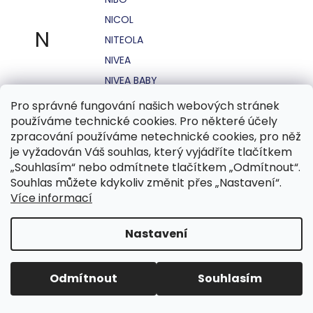
NICOL
N
NITEOLA
NIVEA
NIVEA BABY
NIVEA MEN
Pro správné fungování našich webových stránek
používáme technické cookies. Pro některé účely
NIVEA SUN
zpracování používáme netechnické cookies, pro něž
NO STRESS
je vyžadován Váš souhlas, který vyjádříte tlačítkem
NOHEL GARDEN
„Souhlasím“ nebo odmítnete tlačítkem „Odmítnout“.
Souhlas můžete kdykoliv změnit přes „Nastavení“.
NORDICS
Více informací
NUBIAN
NUK
Nastavení
NUXE
Odmítnout
Souhlasím
O.B.
OASIS