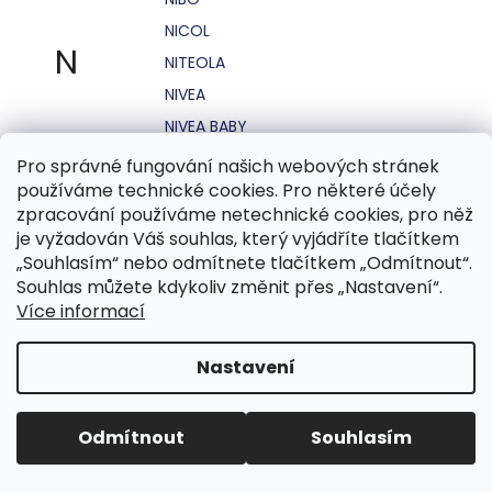
NICOL
N
NITEOLA
NIVEA
NIVEA BABY
NIVEA MEN
Pro správné fungování našich webových stránek
používáme technické cookies. Pro některé účely
NIVEA SUN
zpracování používáme netechnické cookies, pro něž
NO STRESS
je vyžadován Váš souhlas, který vyjádříte tlačítkem
NOHEL GARDEN
„Souhlasím“ nebo odmítnete tlačítkem „Odmítnout“.
Souhlas můžete kdykoliv změnit přes „Nastavení“.
NORDICS
Více informací
NUBIAN
NUK
Nastavení
NUXE
Odmítnout
Souhlasím
O.B.
OASIS