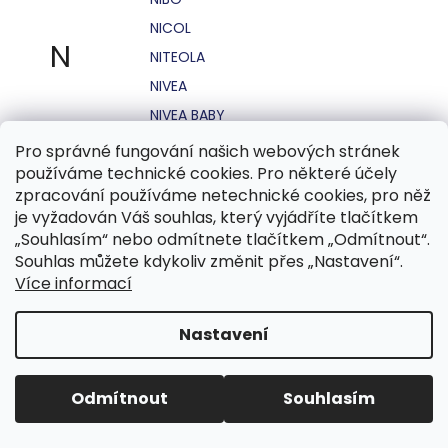
NICOL
N
NITEOLA
NIVEA
NIVEA BABY
NIVEA MEN
Pro správné fungování našich webových stránek
používáme technické cookies. Pro některé účely
NIVEA SUN
zpracování používáme netechnické cookies, pro něž
NO STRESS
je vyžadován Váš souhlas, který vyjádříte tlačítkem
NOHEL GARDEN
„Souhlasím“ nebo odmítnete tlačítkem „Odmítnout“.
Souhlas můžete kdykoliv změnit přes „Nastavení“.
NORDICS
Více informací
NUBIAN
NUK
Nastavení
NUXE
Odmítnout
Souhlasím
O.B.
OASIS