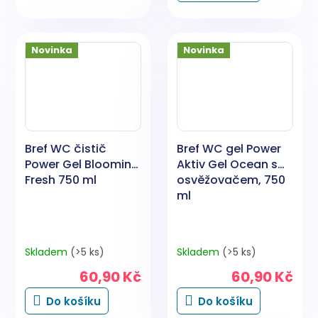
5
hvězdiček.
Novinka
Novinka
Bref WC čistič
Bref WC gel Power
Power Gel Blooming
Aktiv Gel Ocean s
Fresh 750 ml
osvěžovačem, 750
ml
Skladem
(>5 ks)
Skladem
(>5 ks)
60,90 Kč
60,90 Kč
Do košíku
Do košíku