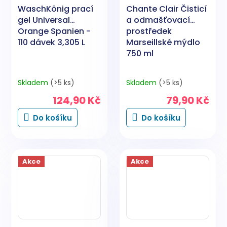
WaschKönig prací
Chante Clair Čisticí
gel Universal
a odmašťovací
Orange Spanien -
prostředek
110 dávek 3,305 L
Marseillské mýdlo
750 ml
Skladem
(>5 ks)
Skladem
(>5 ks)
124,90 Kč
79,90 Kč
Do košíku
Do košíku
Akce
Akce