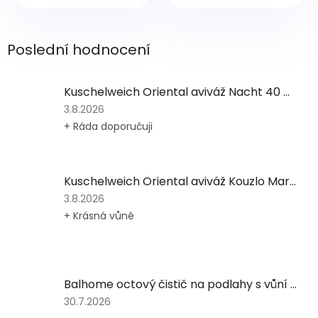
Poslední hodnocení
Kuschelweich Oriental aviváž Nacht 40 praní, 1l
Hodnocení
3.8.2026
produktu
+ Ráda doporučuji
je
5
z
5
Kuschelweich Oriental aviváž Kouzlo Marrákeše 40 praní 1l
hvězdiček.
Hodnocení
3.8.2026
produktu
+ Krásná vůně
je
5
z
5
hvězdiček.
Balhome octový čistič na podlahy s vůní máty 5 L
Hodnocení
30.7.2026
produktu