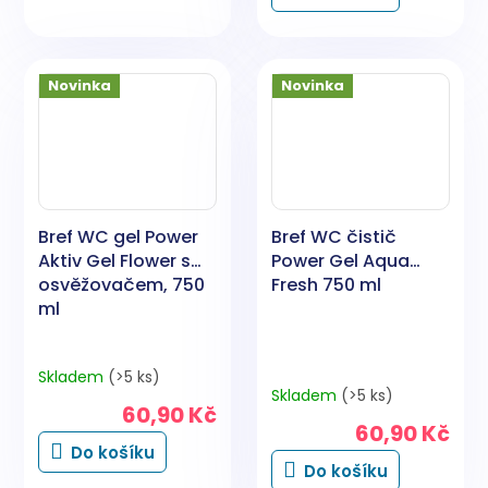
hvězdiček.
Novinka
Novinka
Bref WC gel Power
Bref WC čistič
Aktiv Gel Flower s
Power Gel Aqua
osvěžovačem, 750
Fresh 750 ml
ml
Skladem
(>5 ks)
Průměrné
Skladem
(>5 ks)
hodnocení
60,90 Kč
produktu
60,90 Kč
je
Do košíku
5,0
Do košíku
z