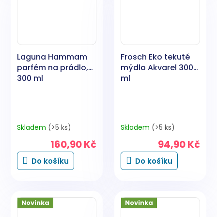
Laguna Hammam
Frosch Eko tekuté
parfém na prádlo,
mýdlo Akvarel 300
300 ml
ml
Skladem
(>5 ks)
Skladem
(>5 ks)
160,90 Kč
94,90 Kč
Do košíku
Do košíku
Novinka
Novinka