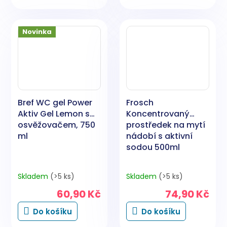
Novinka
Bref WC gel Power
Frosch
Aktiv Gel Lemon s
Koncentrovaný
osvěžovačem, 750
prostředek na mytí
ml
nádobí s aktivní
sodou 500ml
Skladem
(>5 ks)
Skladem
(>5 ks)
60,90 Kč
74,90 Kč
Do košíku
Do košíku