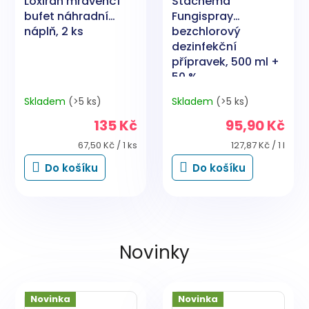
Loxiran mravenčí
Stachema
bufet náhradní
Fungispray
náplň, 2 ks
bezchlorový
dezinfekční
přípravek, 500 ml +
50 %
Skladem
(>5 ks)
Skladem
(>5 ks)
135 Kč
95,90 Kč
Měrná
Měrná
67,50 Kč / 1 ks
127,87 Kč / 1 l
cena:
cena:
Do košíku
Do košíku
Novinky
Novinka
Novinka