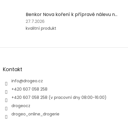
je
5
Benkor Nova koření k přípravě nálevu na okurky a zeleninu, 100 g
z
5
Hodnocení
27.7.2026
hvězdiček.
produktu
kvalitní produkt
je
5
z
5
Z
hvězdiček.
á
p
a
Kontakt
t
í
info
@
drogeo.cz
+420 607 058 258
+420 607 058 258 (v pracovní dny 08:00-16:00)
drogeocz
drogeo_online_drogerie