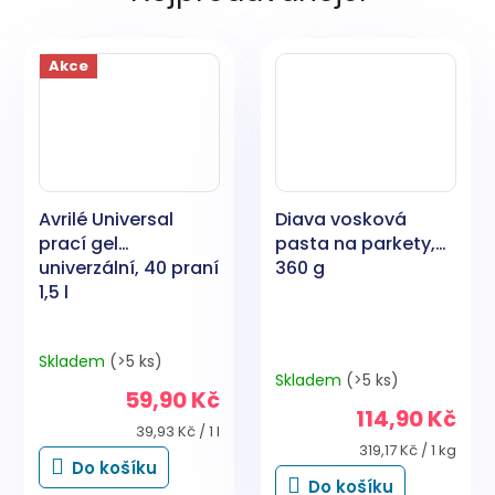
Akce
Avrilé Universal
Diava vosková
prací gel
pasta na parkety,
univerzální, 40 praní
360 g
1,5 l
Skladem
(>5 ks)
Průměrné
Skladem
(>5 ks)
hodnocení
59,90 Kč
produktu
114,90 Kč
je
Měrná
39,93 Kč / 1 l
4,9
cena:
Měrná
319,17 Kč / 1 kg
Do košíku
cena:
z
Do košíku
5