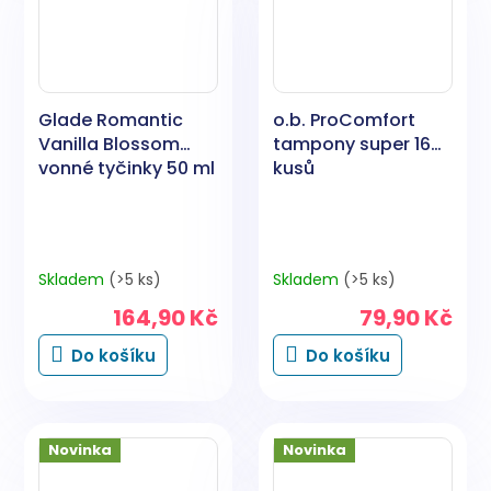
Glade Romantic
o.b. ProComfort
Vanilla Blossom
tampony super 16
vonné tyčinky 50 ml
kusů
Skladem
(>5 ks)
Skladem
(>5 ks)
164,90 Kč
79,90 Kč
Do košíku
Do košíku
Novinka
Novinka