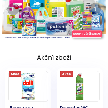
Akční zboží
Akce
Akce
Ubrousky do
Domestos WC