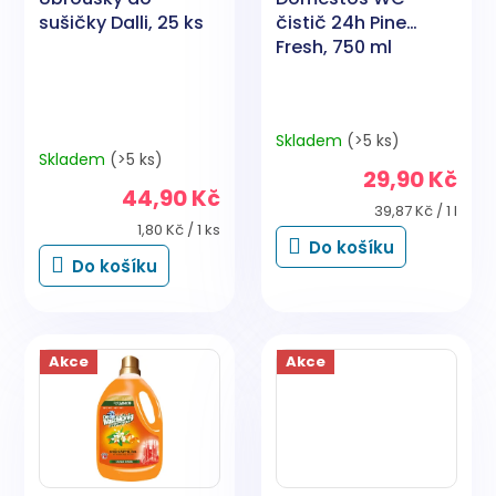
sušičky Dalli, 25 ks
čistič 24h Pine
Fresh, 750 ml
Skladem
(>5 ks)
Průměrné
Skladem
(>5 ks)
hodnocení
29,90 Kč
produktu
44,90 Kč
je
Měrná
39,87 Kč / 1 l
5,0
Měrná
cena:
1,80 Kč / 1 ks
Do košíku
cena:
z
Do košíku
5
hvězdiček.
Akce
Akce