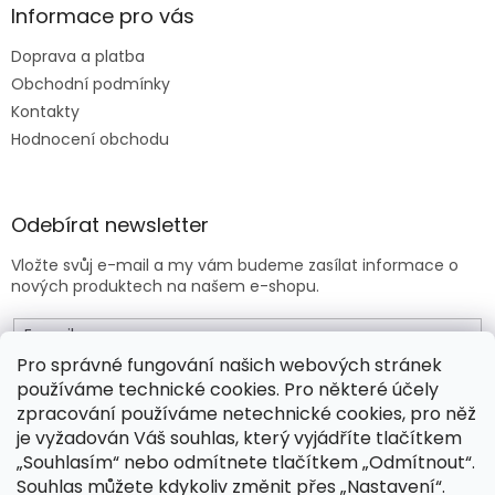
Informace pro vás
Doprava a platba
Obchodní podmínky
Kontakty
Hodnocení obchodu
Odebírat newsletter
Vložte svůj e-mail a my vám budeme zasílat informace o
nových produktech na našem e-shopu.
E-mail
Pro správné fungování našich webových stránek
používáme technické cookies. Pro některé účely
Vložením e-mailu souhlasíte s
obchodními podmínkami
.
zpracování používáme netechnické cookies, pro něž
je vyžadován Váš souhlas, který vyjádříte tlačítkem
PŘIHLÁSIT SE
„Souhlasím“ nebo odmítnete tlačítkem „Odmítnout“.
Souhlas můžete kdykoliv změnit přes „Nastavení“.