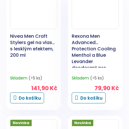
Nivea Men Craft
Rexona Men
Stylers gel na vlasy
Advanced
s lesklým efektem,
Protection Cooling
200 ml
Menthol a Blue
Levander
deodorant pro
muže 150 ml
Skladem
(>5 ks)
Skladem
(>5 ks)
141,90 Kč
79,90 Kč
Do košíku
Do košíku
Novinka
Novinka