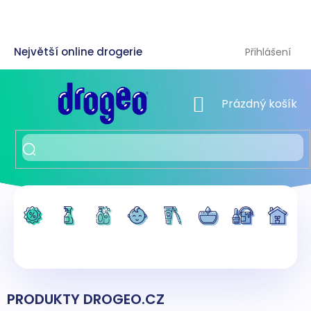
Přejít
na
obsah
Přihlášení
NÁKUPNÍ KOŠÍK
Prázdný košík
PRODUKTY DROGEO.CZ