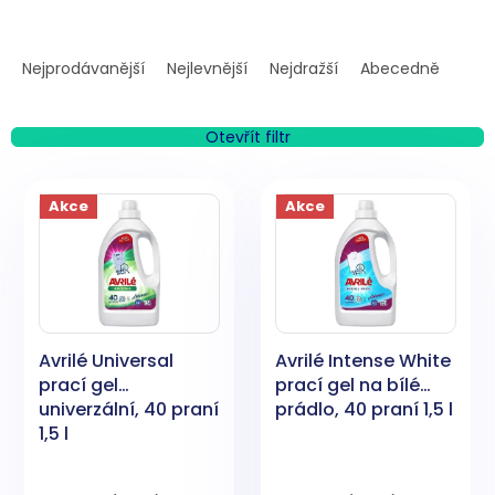
Ř
a
Nejprodávanější
Nejlevnější
Nejdražší
Abecedně
z
e
n
Otevřít filtr
í
V
p
ý
Akce
Akce
r
p
o
i
d
s
u
p
k
r
t
o
ů
Avrilé Universal
Avrilé Intense White
d
prací gel
prací gel na bílé
u
univerzální, 40 praní
prádlo, 40 praní 1,5 l
k
1,5 l
t
ů