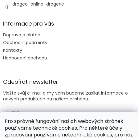
drogeo_online_drogerie
ý
p
i
s
Informace pro vás
u
Doprava a platba
Obchodní podmínky
Kontakty
Hodnocení obchodu
Odebírat newsletter
Vložte svůj e-mail a my vám budeme zasílat informace o
nových produktech na našem e-shopu.
E-mail
Pro správné fungování našich webových stránek
používáme technické cookies. Pro některé účely
Vložením e-mailu souhlasíte s
obchodními podmínkami
.
zpracování používáme netechnické cookies, pro něž