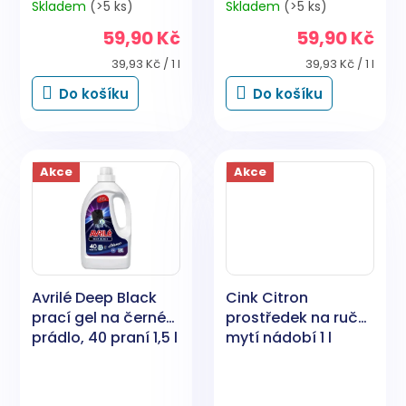
Skladem
(>5 ks)
Skladem
(>5 ks)
Průměrné
Průměrné
hodnocení
hodnocení
59,90 Kč
59,90 Kč
produktu
produktu
je
je
Měrná
Měrná
39,93 Kč / 1 l
39,93 Kč / 1 l
4,9
4,8
cena:
cena:
Do košíku
Do košíku
z
z
5
5
hvězdiček.
hvězdiček.
Akce
Akce
Avrilé Deep Black
Cink Citron
prací gel na černé
prostředek na ruční
prádlo, 40 praní 1,5 l
mytí nádobí 1 l