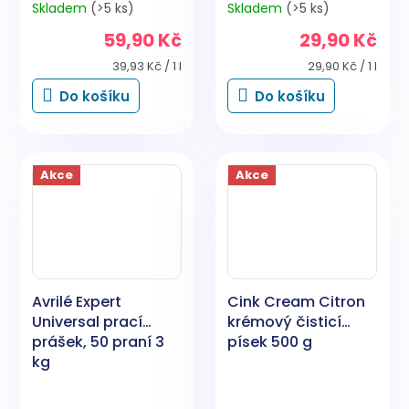
Skladem
(>5 ks)
Skladem
(>5 ks)
Průměrné
Průměrné
hodnocení
hodnocení
59,90 Kč
29,90 Kč
produktu
produktu
je
je
Měrná
Měrná
39,93 Kč / 1 l
29,90 Kč / 1 l
5,0
5,0
cena:
cena:
Do košíku
Do košíku
z
z
5
5
hvězdiček.
hvězdiček.
Akce
Akce
Avrilé Expert
Cink Cream Citron
Universal prací
krémový čisticí
prášek, 50 praní 3
písek 500 g
kg