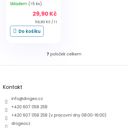
Skladem
(>5 ks)
Průměrné
hodnocení
29,90 Kč
produktu
je
Měrná
59,80 Kč / 1 l
5,0
cena:
Do košíku
z
5
hvězdiček.
7
položek celkem
O
v
l
Z
á
á
d
p
a
a
Kontakt
c
t
í
í
info
@
drogeo.cz
p
r
+420 607 058 258
v
+420 607 058 258 (v pracovní dny 08:00-16:00)
k
y
drogeocz
v