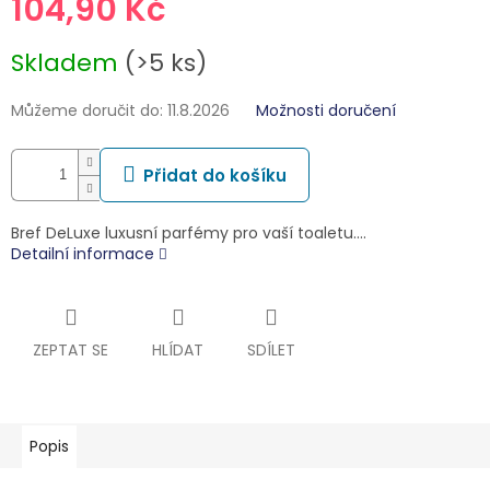
104,90 Kč
Měrná
Skladem
(>5 ks)
cena:
Můžeme doručit do:
11.8.2026
Možnosti doručení
Přidat do košíku
Bref DeLuxe luxusní parfémy pro vaší toaletu.…
Detailní informace
ZEPTAT SE
HLÍDAT
SDÍLET
Popis