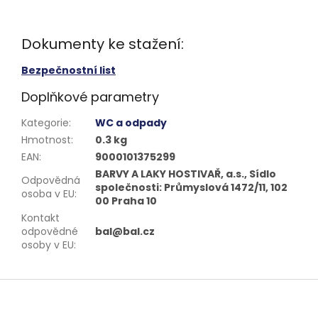
Dokumenty ke stažení:
Bezpečnostní list
Doplňkové parametry
Kategorie
:
WC a odpady
Hmotnost
:
0.3 kg
EAN
:
9000101375299
BARVY A LAKY HOSTIVAŘ, a.s., Sídlo
Odpovědná
společnosti: Průmyslová 1472/11, 102
osoba v EU
:
00 Praha 10
Kontakt
odpovědné
bal@bal.cz
osoby v EU
:
Z
á
p