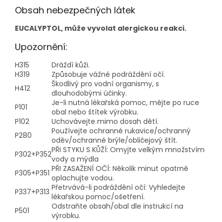
Obsah nebezpečných látek
EUCALYPTOL, může vyvolat alergickou reakci.
Upozornění:
H315
Dráždí kůži.
H319
Způsobuje vážné podráždění očí.
Škodlivý pro vodní organismy, s
H412
dlouhodobými účinky.
Je-li nutná lékařská pomoc, mějte po ruce
P101
obal nebo štítek výrobku.
P102
Uchovávejte mimo dosah dětí.
Používejte ochranné rukavice/ochranný
P280
oděv/ochranné brýle/obličejový štít.
PŘI STYKU S KŮŽÍ: Omyjte velkým množstvím
P302+P352
vody a mýdla
PŘI ZASAŽENÍ OČÍ: Několik minut opatrně
P305+P351
oplachujte vodou.
Přetrvává-li podráždění očí: Vyhledejte
P337+P313
lékařskou pomoc/ošetření.
Odstraňte obsah/obal dle instrukcí na
P501
výrobku.