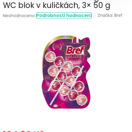
WC blok v kuličkách, 3× 50 g
Průměrné
Podrobnosti hodnocení
Značka:
Bref
Neohodnoceno
hodnocení
produktu
je
0,0
z
5
hvězdiček.