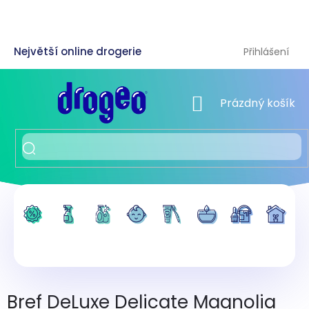
Přejít
na
obsah
Přihlášení
NÁKUPNÍ KOŠÍK
Prázdný košík
Bref DeLuxe Delicate Magnolia