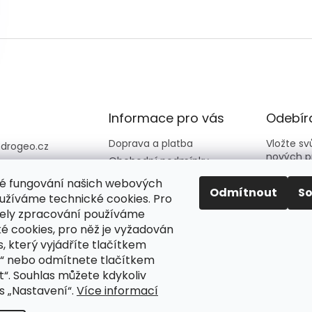
Informace pro vás
Odebíra
Doprava a platba
Vložte s
@
drogeo.cz
nových p
Obchodní podmínky
607 058 258
Kontakty
é fungování našich webových
607 058 258 (v
E-mail
Odmítnout
S
Hodnocení obchodu
užíváme technické cookies. Pro
vní dny 08:00-1
ely zpracování používáme
é cookies, pro něž je vyžadován
Vložení
eocz
podmín
, který vyjádříte tlačítkem
o_online_droge
“ nebo odmítnete tlačítkem
“. Souhlas můžete kdykoliv
PŘIH
s „Nastavení“.
Více informací