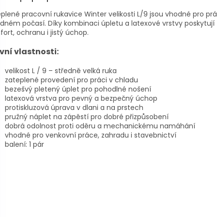
plené pracovní rukavice Winter velikosti L/9 jsou vhodné pro prá
dném počasí. Díky kombinaci úpletu a latexové vrstvy poskytují
ort, ochranu i jistý úchop.
vní vlastnosti:
velikost L / 9 – středně velká ruka
zateplené provedení pro práci v chladu
bezešvý pletený úplet pro pohodlné nošení
latexová vrstva pro pevný a bezpečný úchop
protiskluzová úprava v dlani a na prstech
pružný náplet na zápěstí pro dobré přizpůsobení
dobrá odolnost proti oděru a mechanickému namáhání
vhodné pro venkovní práce, zahradu i stavebnictví
balení: 1 pár