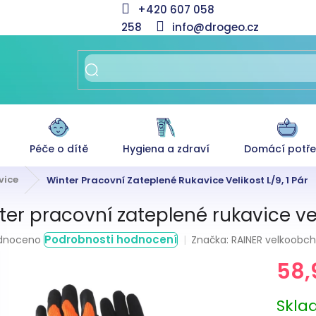
+420 607 058
258
info@drogeo.cz
Péče o dítě
Hygiena a zdraví
Domácí potř
vice
Winter Pracovní Zateplené Rukavice Velikost L/9, 1 Pár
ter pracovní zateplené rukavice veli
rné
Podrobnosti hodnocení
Značka:
RAINER velkoobcho
dnoceno
ení
58,
tu
Měrná
Skl
cena: