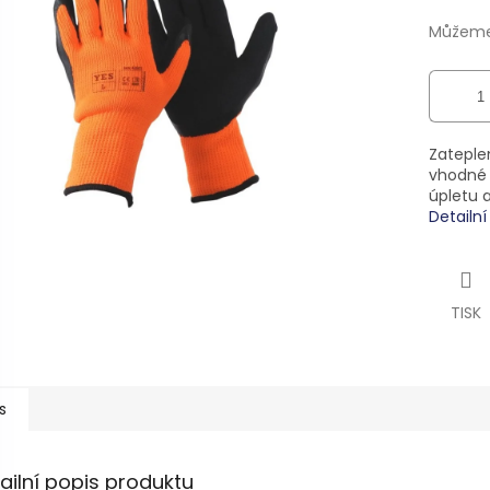
ek.
Můžeme 
Zateplen
vhodné 
úpletu a
Detailn
TISK
s
ailní popis produktu