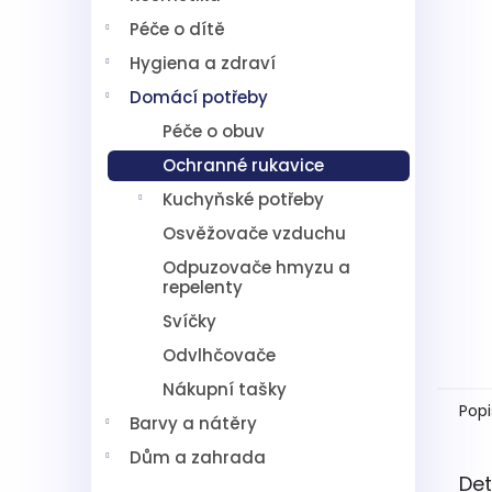
5
í
hvězdič
Péče o dítě
p
a
Hygiena a zdraví
n
Domácí potřeby
e
l
Péče o obuv
Ochranné rukavice
Kuchyňské potřeby
Osvěžovače vzduchu
Odpuzovače hmyzu a
repelenty
Svíčky
Odvlhčovače
Nákupní tašky
Popi
Barvy a nátěry
Dům a zahrada
Det