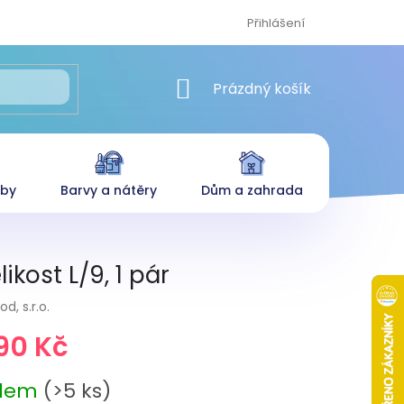
Přihlášení
NÁKUPNÍ KOŠÍK
Prázdný košík
eby
Barvy a nátěry
Dům a zahrada
kost L/9, 1 pár
d, s.r.o.
90 Kč
adem
(>5 ks)