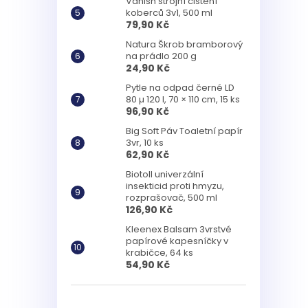
Vanish strojní čištění
koberců 3v1, 500 ml
79,90 Kč
Natura Škrob bramborový
na prádlo 200 g
24,90 Kč
Pytle na odpad černé LD
80 µ 120 l, 70 × 110 cm, 15 ks
96,90 Kč
Big Soft Páv Toaletní papír
3vr, 10 ks
62,90 Kč
Biotoll univerzální
insekticid proti hmyzu,
rozprašovač, 500 ml
126,90 Kč
Kleenex Balsam 3vrstvé
papírové kapesníčky v
krabičce, 64 ks
54,90 Kč