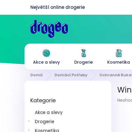
Přejít
na
obsah
Akce a slevy
Drogerie
Kosmetika
Domů
Domácí Potřeby
Ochranné Ruka
P
Win
o
Přeskočit
s
Průmě
Kategorie
kategorie
Neoho
t
hodnoc
r
produk
Akce a slevy
a
je
n
Drogerie
0,0
z
n
Kosmetika