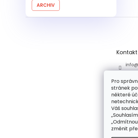
ARCHIV
Z
á
p
a
t
Kontakt
í
info
+420 
Pro správn
+420 
stránek po
praco
6:00)
některé úč
netechnick
drog
Váš souhlas
droge
„Souhlasím
rie
„Odmítnout
změnit pře