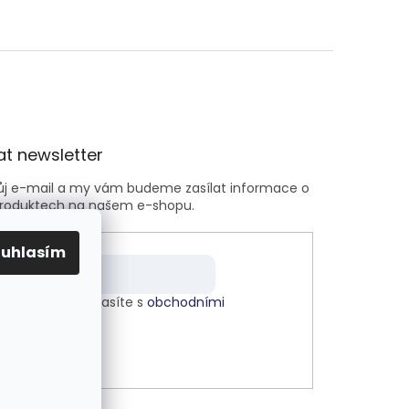
t newsletter
vůj e-mail a my vám budeme zasílat informace o
roduktech na našem e-shopu.
ouhlasím
m e-mailu souhlasíte s
obchodními
kami
.
LÁSIT SE