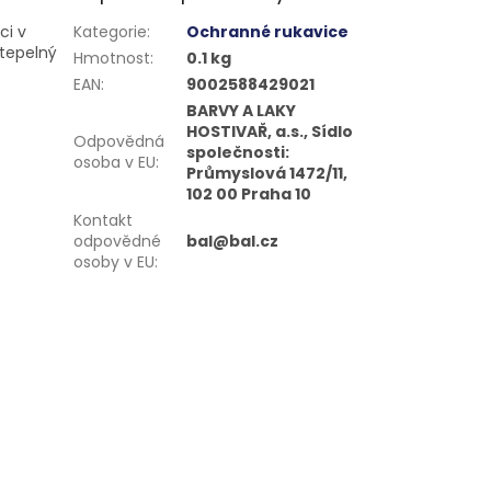
ci v
Kategorie
:
Ochranné rukavice
 tepelný
Hmotnost
:
0.1 kg
EAN
:
9002588429021
BARVY A LAKY
HOSTIVAŘ, a.s., Sídlo
Odpovědná
společnosti:
osoba v EU
:
Průmyslová 1472/11,
102 00 Praha 10
Kontakt
odpovědné
bal@bal.cz
osoby v EU
: