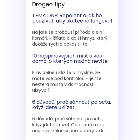
Drogeo tipy
TÉMA DNE: Repelent a jak ho
používat, aby skutečně fungoval
Na jaře se probouzí příroda a s ní i
komáři, klíšťata a další hmyz, který
dokáže rychle pokazit i te...
10 nejšpinavějších míst u vás
doma, o kterých možná nevíte
Pravidelně uklízíte a myslíte, že
máte vše pod kontrolou – jenže
některá místa v domácnosti
ukrývají...
6 důvodů, proč sáhnout po octu,
když jdete uklízet
6 důvodů, proč sáhnout po octu,
když jdete uklízet Ocet patří mezi
nejuniverzálnější pomocníky v do...